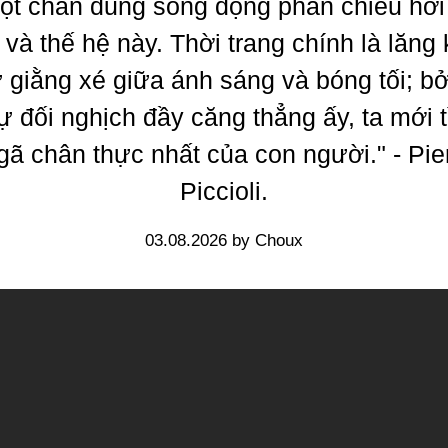
một chân dung sống động phản chiếu hơi
i và thế hệ này. Thời trang chính là lăng 
ự giằng xé giữa ánh sáng và bóng tối; bở
ự đối nghịch đầy căng thẳng ấy, ta mới 
gã chân thực nhất của con người." - Pie
Piccioli.
03.08.2026 by Choux