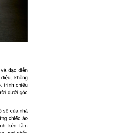
 và đạo diễn
 điệu, không
 trình chiếu
ười dưới góc
ồ sộ của nhà
ững chiếc áo
ình kén tằm