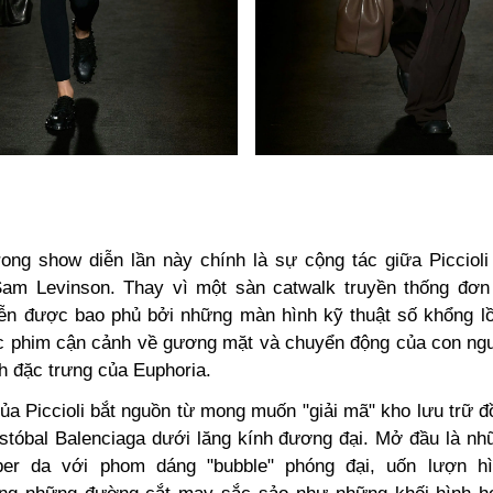
ong show diễn lần này chính là sự cộng tác giữa Piccioli
am Levinson. Thay vì một sàn catwalk truyền thống đơn
diễn được bao phủ bởi những màn hình kỹ thuật số khổng lồ,
 phim cận cảnh về gương mặt và chuyển động của con ng
h đặc trưng của Euphoria.
a Piccioli bắt nguồn từ mong muốn "giải mã" kho lưu trữ đ
istóbal Balenciaga dưới lăng kính đương đại. Mở đầu là nh
er da với phom dáng "bubble" phóng đại, uốn lượn h