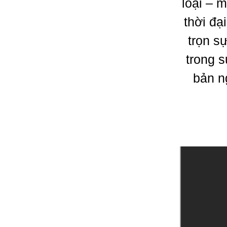
loại – 
thời đạ
trọn s
trong s
bản n