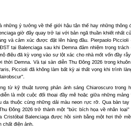
à những ý tưởng về thế giới hậu tận thế hay những thông đi
enciaga giờ đây quay trở lại với bản ngã thuần khiết nhất củ
ng và cảm xúc được đặt lên hàng đầu. Pierpaolo Piccioli 
ĐST tại Balenciaga sau khi Demna đảm nhiệm trọng trách 
 mộ điệu đã kỳ vọng vào sự lột xác cho nhà mốt vốn đầy rẫ
ới thời Demna. Và tại sàn diễn Thu Đông 2026 trong khuôn
aris, Piccioli đã không làm bất kỳ ai thất vọng khi trình là
airobscur".
g từ kỹ thuật tương phản ánh sáng Chiaroscuro trong 
diễn là một cuộc đối thoại đầy mê hoặc giữa những mảng 
ệu da thuộc cùng những dải màu neon rực rỡ. Qua bàn tay c
Thu Đông 2026 trở thành một "bức bích họa về nhân loại" 
ủa Cristóbal Balenciaga được hồi sinh bằng một hơi thở m
 chất điện ảnh.