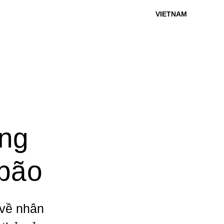
VIETNAM
:
ặng
 bão
 về nhân