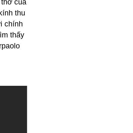
 thở của
kính thu
i chính
tìm thấy
rpaolo