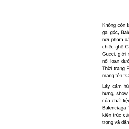
Không còn l
gai góc, Bal
nơi phom dá
chiếc ghế G
Gucci, giới
nổi loạn dư
Thời trang P
mang tên "Cl
Lấy cảm hứn
hưng, show 
của chất li
Balenciaga 
kiến trúc c
trọng và đậm