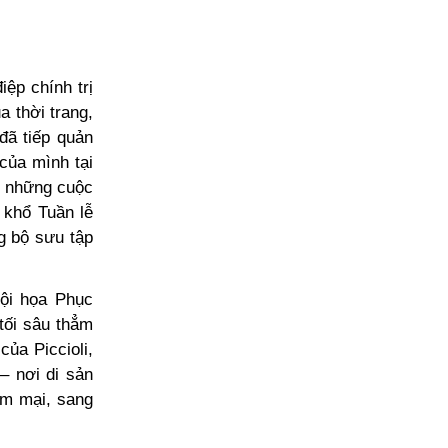
ệp chính trị
a thời trang,
đã tiếp quản
của mình tại
y những cuộc
 khổ Tuần lễ
ng bộ sưu tập
hội họa Phục
tối sâu thẳm
ủa Piccioli,
– nơi di sản
ềm mại, sang