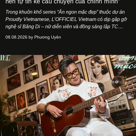
nên tự tin kể câu chuyện của chính mình"
Trong khuôn khổ series “Ăn ngon mặc đẹp” thuộc dự án
Proudly Vietnamese, L’OFFICIEL Vietnam có dịp gặp gỡ
nghệ sĩ Băng Di – nữ diễn viên và đồng sáng lập TC
ASIA, đơn vị đứng sau các thương hiệu BÀ BAR, MOTLY
08.08.2026 by Phương Uyên
Kitchen Bar và SALEM tại TP.HCM.