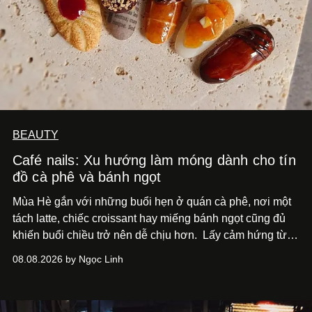
BEAUTY
Café nails: Xu hướng làm móng dành cho tín
đồ cà phê và bánh ngọt
Mùa Hè gắn với những buổi hẹn ở quán cà phê, nơi một
tách latte, chiếc croissant hay miếng bánh ngọt cũng đủ
khiến buổi chiều trở nên dễ chịu hơn.
Lấy cảm hứng từ
cà phê, bánh nướng và các món tráng miệng, café nails
08.08.2026 by Ngọc Linh
sử dụng bảng màu nâu sữa, kem, trắng ngà cùng những
chi tiết đắp nổi để tái hiện không gian quen thuộc của
quán cà phê. Dưới đây là những mẫu nail được yêu thích