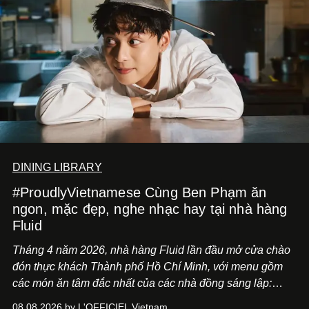
DINING LIBRARY
#ProudlyVietnamese Cùng Ben Phạm ăn
ngon, mặc đẹp, nghe nhạc hay tại nhà hàng
Fluid
Tháng 4 năm 2026, nhà hàng Fluid lần đầu mở cửa chào
đón thực khách Thành phố Hồ Chí Minh, với menu gồm
các món ăn tâm đắc nhất của các nhà đồng sáng lập:
Giám đốc sáng tạo Ben Phạm và chef Thạch Tạ. Những
08.08.2026 by L'OFFICIEL Vietnam