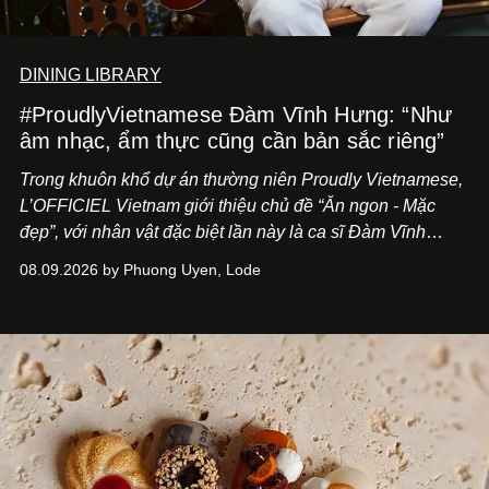
DINING LIBRARY
#ProudlyVietnamese Đàm Vĩnh Hưng: “Như
âm nhạc, ẩm thực cũng cần bản sắc riêng”
Trong khuôn khổ dự án thường niên Proudly Vietnamese,
L’OFFICIEL Vietnam giới thiệu chủ đề “Ăn ngon - Mặc
đẹp”, với nhân vật đặc biệt lần này là ca sĩ Đàm Vĩnh
Hưng. Đầu năm 2026, anh chính thức khai trương Tiệm
08.09.2026 by Phuong Uyen, Lode
Cà Phê Cà Pháo mang dấu ấn Indochine hoài niệm, thu
hút nhiều thực khách ghé thăm.