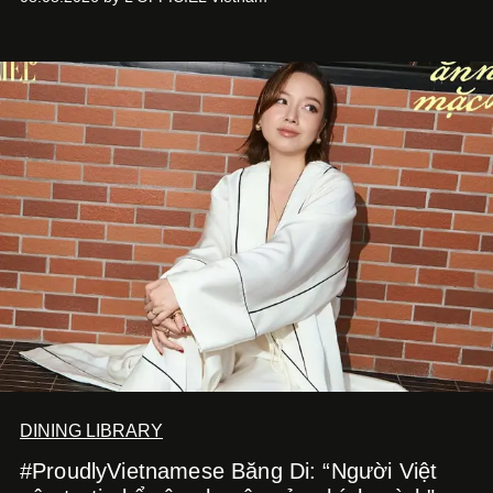
món ăn đa dạng từ Á đến Âu nhanh chóng được yêu thích
nhờ cảm giác ngon miệng, thoải mái và cả khả năng
mang đến niềm vui cho thực khách.
DINING LIBRARY
#ProudlyVietnamese Băng Di: “Người Việt