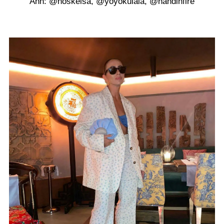
Ảnh: @hoskelsa, @yoyokulala, @handinfire