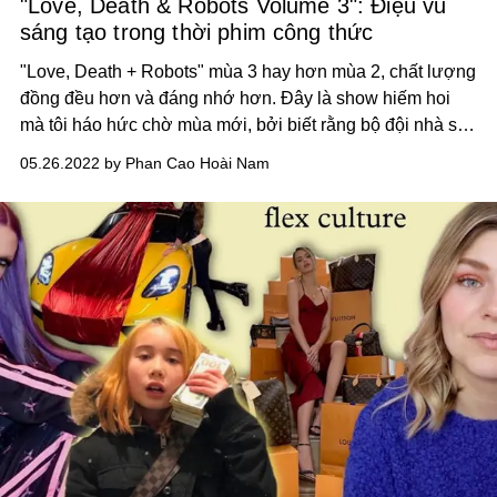
"Love, Death & Robots Volume 3": Điệu vũ
sáng tạo trong thời phim công thức
"Love, Death + Robots"
mùa 3 hay hơn mùa 2, chất lượng
đồng đều hơn và đáng nhớ hơn. Đây là show hiếm hoi
mà tôi háo hức chờ mùa mới, bởi biết rằng bộ đội nhà sản
xuất/đạo diễn David Fincher và Tim Miller sẽ mang đến
05.26.2022 by Phan Cao Hoài Nam
những sáng tạo và điều mới mẻ.