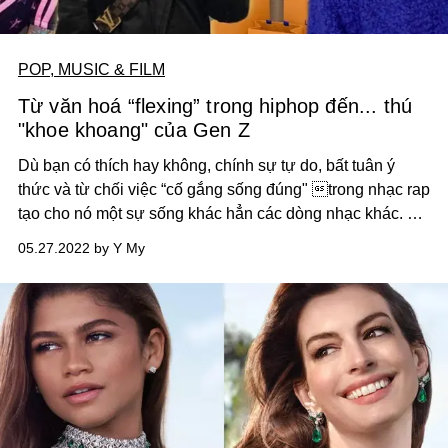
POP, MUSIC & FILM
Từ văn hoá “flexing” trong hiphop đến... thú
"khoe khoang" của Gen Z
Dù bạn có thích hay không, chính sự tự do, bất tuân ý
thức và từ chối việc “cố gắng sống đúng" trong nhạc rap
tạo cho nó một sự sống khác hẳn các dòng nhạc khác. Ấn
tượng, trần trụi, và vì thế, đầy sức hút.
05.27.2022 by Y My