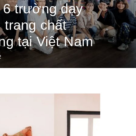
 6 trường dạy
i trang chất
ng tại Việt Nam
2