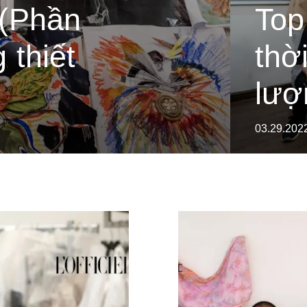
 (Phần
Top
 thiết
thờ
lượ
03.29.202