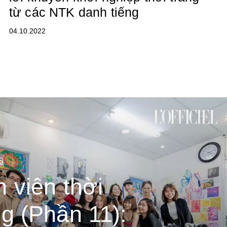
từ các NTK danh tiếng
04.10.2022
S
h viên thời
ng (Phần 11):