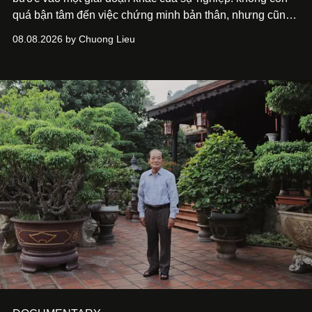
quá bận tâm đến việc chứng minh bản thân, nhưng cũng
chưa bao giờ thôi khao khát được làm nghề. Từ hai bộ
08.08.2026 by Chuong Lieu
phim điện ảnh trong nửa đầu 2026 đến hành trình trở lại
với
Running Man Vietnam
, nam diễn viên nhìn công việc
bằng một tâm thế điềm tĩnh hơn. Anh tiếp tục học hỏi, trau
dồi và chờ đợi những vai diễn đủ sức đưa mình đến
những vùng đất mới. Ở tuổi ngoài 30, điều anh theo đuổi
không phải những đích đến quá lớn, mà là khả năng luôn
tiến về phía trước.