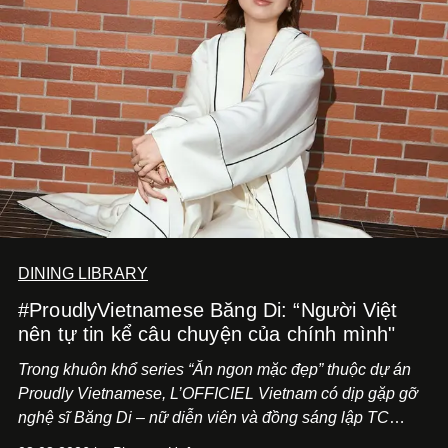
DINING LIBRARY
#ProudlyVietnamese Băng Di: “Người Việt
nên tự tin kể câu chuyện của chính mình"
Trong khuôn khổ series “Ăn ngon mặc đẹp” thuộc dự án
Proudly Vietnamese, L’OFFICIEL Vietnam có dịp gặp gỡ
nghệ sĩ Băng Di – nữ diễn viên và đồng sáng lập TC
ASIA, đơn vị đứng sau các thương hiệu BÀ BAR, MOTLY