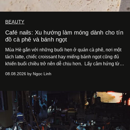
BEAUTY
Café nails: Xu hướng làm móng dành cho tín
đồ cà phê và bánh ngọt
Mùa Hè gắn với những buổi hẹn ở quán cà phê, nơi một
tách latte, chiếc croissant hay miếng bánh ngọt cũng đủ
khiến buổi chiều trở nên dễ chịu hơn.
Lấy cảm hứng từ
cà phê, bánh nướng và các món tráng miệng, café nails
08.08.2026 by Ngọc Linh
sử dụng bảng màu nâu sữa, kem, trắng ngà cùng những
chi tiết đắp nổi để tái hiện không gian quen thuộc của
quán cà phê. Dưới đây là những mẫu nail được yêu thích
nhất của xu hướng này.