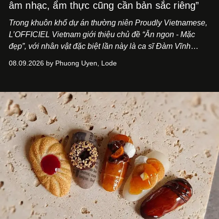
âm nhạc, ẩm thực cũng cần bản sắc riêng”
Trong khuôn khổ dự án thường niên Proudly Vietnamese,
L’OFFICIEL Vietnam giới thiệu chủ đề “Ăn ngon - Mặc
đẹp”, với nhân vật đặc biệt lần này là ca sĩ Đàm Vĩnh
Hưng. Đầu năm 2026, anh chính thức khai trương Tiệm
08.09.2026 by Phuong Uyen, Lode
Cà Phê Cà Pháo mang dấu ấn Indochine hoài niệm, thu
hút nhiều thực khách ghé thăm.