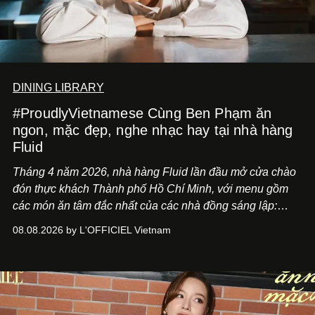
DINING LIBRARY
#ProudlyVietnamese Cùng Ben Phạm ăn
ngon, mặc đẹp, nghe nhạc hay tại nhà hàng
Fluid
Tháng 4 năm 2026, nhà hàng Fluid lần đầu mở cửa chào
đón thực khách Thành phố Hồ Chí Minh, với menu gồm
các món ăn tâm đắc nhất của các nhà đồng sáng lập:
Giám đốc sáng tạo Ben Phạm và chef Thạch Tạ. Những
08.08.2026 by L'OFFICIEL Vietnam
món ăn đa dạng từ Á đến Âu nhanh chóng được yêu thích
nhờ cảm giác ngon miệng, thoải mái và cả khả năng
mang đến niềm vui cho thực khách.