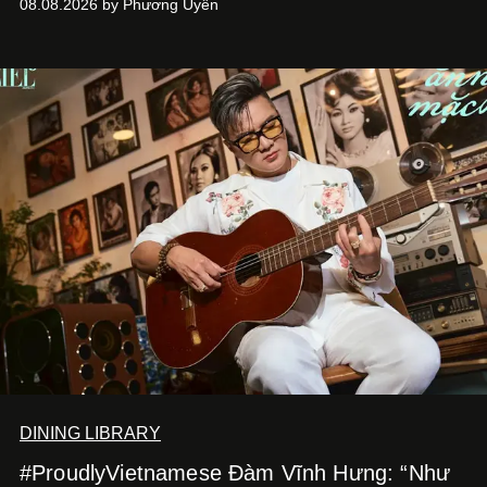
08.08.2026 by Phương Uyên
Kitchen Bar và SALEM tại TP.HCM.
DINING LIBRARY
#ProudlyVietnamese Đàm Vĩnh Hưng: “Như