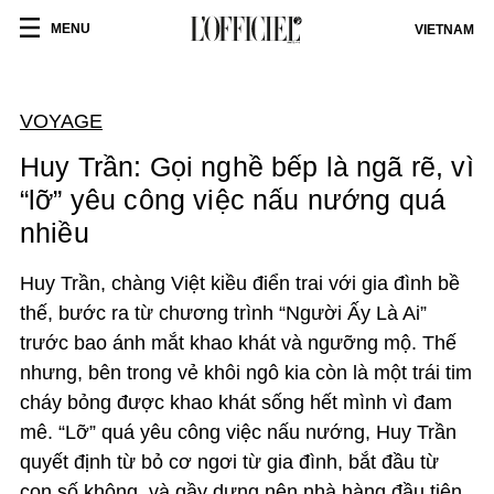
MENU
VIETNAM
VOYAGE
Huy Trần: Gọi nghề bếp là ngã rẽ, vì
“lỡ” yêu công việc nấu nướng quá
nhiều
Huy Trần, chàng Việt kiều điển trai với gia đình bề
thế, bước ra từ chương trình “Người Ấy Là Ai”
trước bao ánh mắt khao khát và ngưỡng mộ. Thế
nhưng, bên trong vẻ khôi ngô kia còn là một trái tim
cháy bỏng được khao khát sống hết mình vì đam
mê. “Lỡ” quá yêu công việc nấu nướng, Huy Trần
quyết định từ bỏ cơ ngơi từ gia đình, bắt đầu từ
con số không, và gầy dựng nên nhà hàng đầu tiên