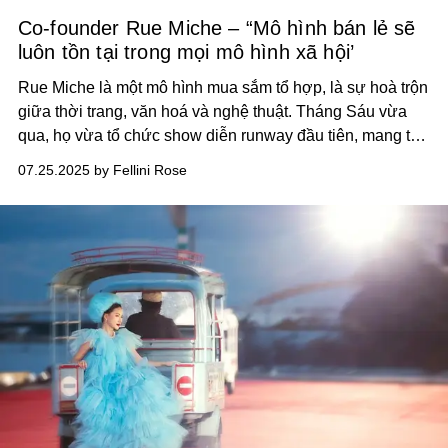
Co-founder Rue Miche – “Mô hình bán lẻ sẽ
luôn tồn tại trong mọi mô hình xã hội’
Rue Miche là một mô hình mua sắm tổ hợp, là sự hoà trộn
giữa thời trang, văn hoá và nghệ thuật. Tháng Sáu vừa
qua, họ vừa tổ chức show diễn runway đầu tiên, mang tên
‘Orbit’ - giới thiệu 20 thương hiệu nội địa Việt tới với khán
07.25.2025 by Fellini Rose
giả.