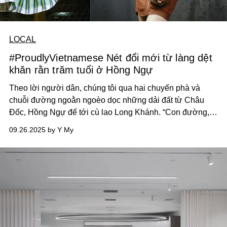
LOCAL
#ProudlyVietnamese Nét đổi mới từ làng dệt
khăn rằn trăm tuổi ở Hồng Ngự
Theo lời người dân, chúng tôi qua hai chuyến phà và
chuỗi đường ngoằn ngoèo dọc những dải đất từ Châu
Đốc, Hồng Ngự để tới cù lao Long Khánh. “Con đường,
hay cái nghề, cũng đều truyền từ miệng mà ra”, như thể
09.26.2025 by Y My
tiếng kẽo kẹt ấy đã phần nào dệt nên nhịp điệu sống của
cả một làng nghề.