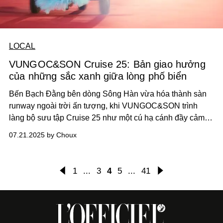
LOCAL
VUNGOC&SON Cruise 25: Bản giao hưởng
của những sắc xanh giữa lòng phố biển
Bến Bạch Đằng bên dòng Sông Hàn vừa hóa thành sàn
runway ngoài trời ấn tượng, khi VUNGOC&SON trình
làng bộ sưu tập Cruise 25 như một cú hạ cánh đầy cảm
xúc của thời trang Á Đông hiện đại giữa lòng Đà Nẵng.
07.21.2025 by Choux
Với hơn 120 thiết kế đậm dấu ấn sắc màu, show diễn đã
vẽ nên bức tranh thanh xuân rực rỡ, nổi bật bởi tông sky
blue.
1
...
3
4
5
...
41