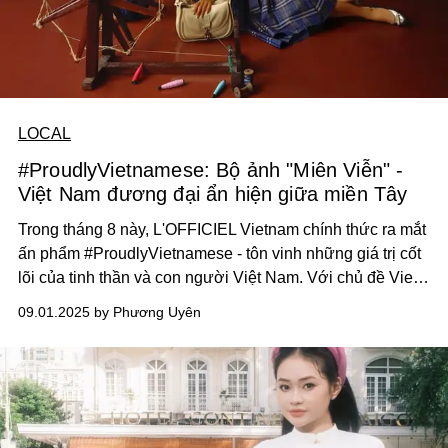
LOCAL
#ProudlyVietnamese: Bộ ảnh "Miên Viễn" -
Việt Nam đương đại ẩn hiện giữa miền Tây
Trong tháng 8 này, L'OFFICIEL Vietnam chính thức ra mắt
ấn phẩm #ProudlyVietnamese - tôn vinh những giá trị cốt
lõi của tinh thần và con người Việt Nam. Với chủ đề Viet
Nam Code, bộ ảnh "Miên Viễn" là hành trình khai phá góc
09.01.2025 by Phương Uyên
nhìn thời trang đương đại giữa nhịp sống và con người
miền Tây và giá trị ở những làng nghề truyền thống Việt.