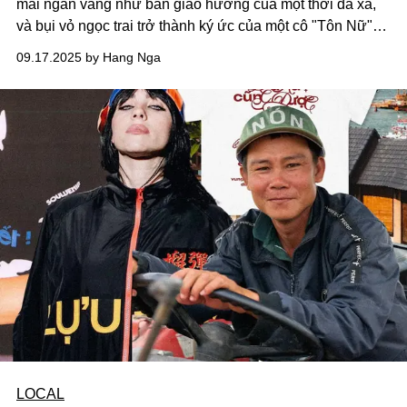
mài ngân vang như bản giao hưởng của một thời đã xa,
và bụi vỏ ngọc trai trở thành ký ức của một cô "Tôn Nữ"
lớn lên cùng di sản gia đình. Từ những vỏ ốc sần sùi, thô
09.17.2025 by Hang Nga
ráp, người thợ đã thổi hồn vào từng hạt cúc, biến chúng
thành những viên ngọc lấp lánh mang vẻ đẹp của đại
dương và kể câu chuyện tinh tế nhất về thời trang cao
cấp.
LOCAL