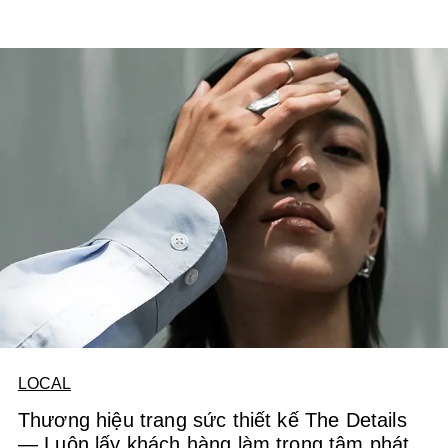
Cánh Hoa
và
Hương Sắc Thời Gian
.
LOCAL
Thương hiệu trang sức thiết kế The Details
— Luôn lấy khách hàng làm trọng tâm phát