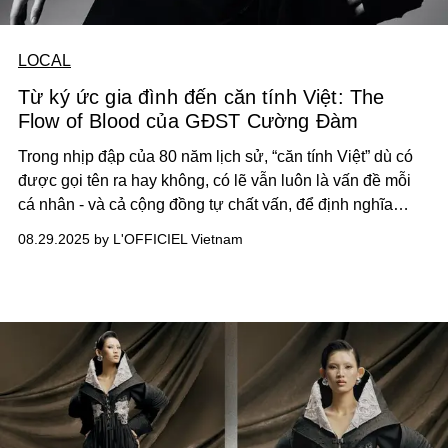
LOCAL
Từ ký ức gia đình đến căn tính Việt: The
Flow of Blood của GĐST Cường Đàm
Trong nhịp đập của 80 năm lịch sử, “căn tính Việt” dù có
được gọi tên ra hay không, có lẽ vẫn luôn là vấn đề mỗi
cá nhân - và cả cộng đồng tự chất vấn, để định nghĩa
chính mình trong thời khắc kỷ niệm của lịch sử. Tiếp nối
08.29.2025 by L'OFFICIEL Vietnam
ngôn ngữ thời trang siêu hình của mình, với chiến dịch
The Flow of Blood (Dòng máu chung) cho ngày Quốc
khánh, GĐST Cường Đàm đặt ra một đối thoại mới: Nghệ
thuật thời trang có thể trở thành ngôn ngữ nào để khơi gợi
căn tính Việt của người Việt đương đại?