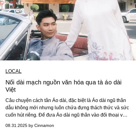
LOCAL
Nối dài mạch nguồn văn hóa qua tà áo dài
Việt
Câu chuyện cách tân Áo dài, đặc biệt là Áo dài ngũ thân
dẫu không mới nhưng luôn chứa đựng thách thức và sức
cuốn hút riêng. Để đưa Áo dài ngũ thân vào đối thoại với
đời sống đương đại, mùa Thu-Đông năm nay, nghệ nhân
08.31.2025 by Cinnamon
Năm Tuyền ra mắt hai bộ sưu tập (BST) mang tên
Những