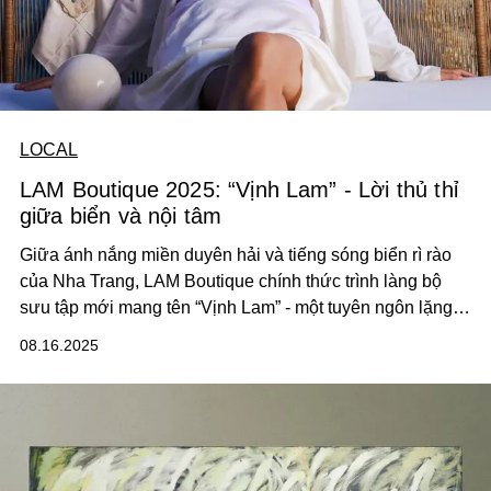
LOCAL
LAM Boutique 2025: “Vịnh Lam” - Lời thủ thỉ
giữa biển và nội tâm
Giữa ánh nắng miền duyên hải và tiếng sóng biển rì rào
của Nha Trang, LAM Boutique chính thức trình làng bộ
sưu tập mới mang tên “Vịnh Lam” - một tuyên ngôn lặng
thầm của vẻ đẹp nguyên bản của người phụ nữ hiện đại
08.16.2025
đang tìm về sự bình yên và mùa hè bên trong chính mình.