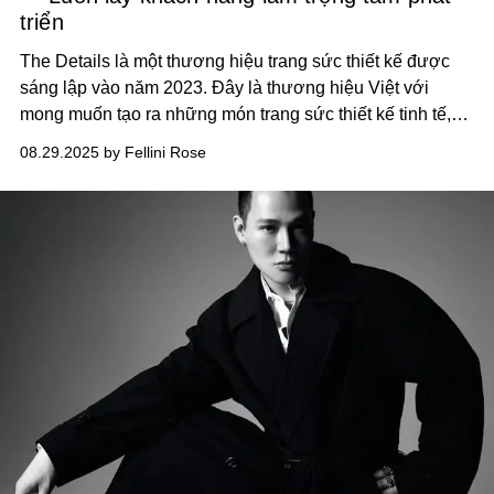
triển
The Details là một thương hiệu trang sức thiết kế được
sáng lập vào năm 2023. Đây là thương hiệu Việt với
mong muốn tạo ra những món trang sức thiết kế tinh tế,
dành riêng cho những cá tính yêu thời trang, sính chuộng
08.29.2025 by Fellini Rose
sự tối giản, luôn tìm kiếm tinh thần, ý niệm sâu sắc thông
qua các mẫu thiết kế có hình khối, đường nét tinh gọn,
hiện đại.