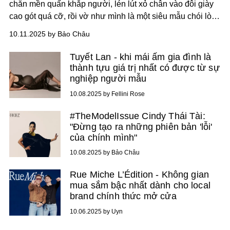
chăn mền quấn khắp người, lén lút xỏ chân vào đôi giày
cao gót quá cỡ, rồi vờ như mình là một siêu mẫu chói lòa
trên sàn diễn?
10.11.2025 by Bảo Châu
Tuyết Lan - khi mái ấm gia đình là
thành tựu giá trị nhất có được từ sự
nghiệp người mẫu
10.08.2025 by Fellini Rose
#TheModelIssue Cindy Thái Tài:
"Đừng tạo ra những phiên bản 'lỗi'
của chính mình"
10.08.2025 by Bảo Châu
Rue Miche L’Édition - Không gian
mua sắm bậc nhất dành cho local
brand chính thức mở cửa
10.06.2025 by Uyn