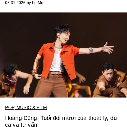
03.31.2026 by Lo Mo
nghệ sĩ độc quyền gồm Chi Pu, Rayeon, Naomi và Henrii.
POP, MUSIC & FILM
Hoàng Dũng: Tuổi đôi mươi của thoát ly, du
ca và tự vấn