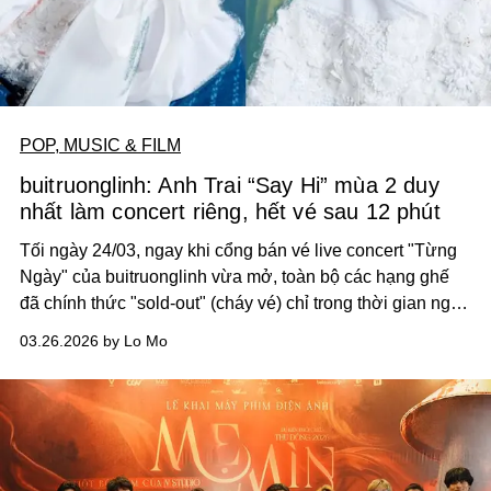
POP, MUSIC & FILM
buitruonglinh: Anh Trai “Say Hi” mùa 2 duy
nhất làm concert riêng, hết vé sau 12 phút
Tối ngày 24/03, ngay khi cổng bán vé live concert "Từng
Ngày" của buitruonglinh vừa mở, toàn bộ các hạng ghế
đã chính thức "sold-out" (cháy vé) chỉ trong thời gian ngắn
kỷ lục. Sự kiện khẳng định sức hút lẫn định hướng vững
03.26.2026 by Lo Mo
chắc của giọng ca sinh năm 1999.