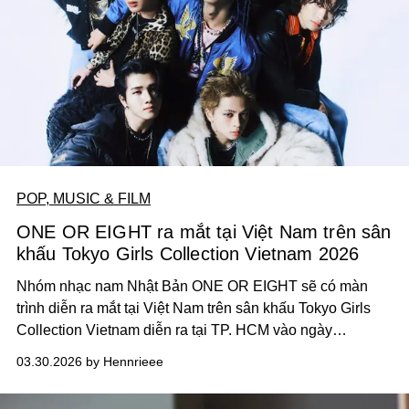
POP, MUSIC & FILM
ONE OR EIGHT ra mắt tại Việt Nam trên sân
khấu Tokyo Girls Collection Vietnam 2026
Nhóm nhạc nam Nhật Bản ONE OR EIGHT sẽ có màn
trình diễn ra mắt tại Việt Nam trên sân khấu Tokyo Girls
Collection Vietnam diễn ra tại TP. HCM vào ngày
29/3/2026. Trước thềm buổi biểu diễn, nhóm có dịp chia
03.30.2026 by Hennrieee
sẻ về âm nhạc, định hướng sáng tạo cũng như sự kết nối
ngày càng lớn với khán giả trong khu vực.