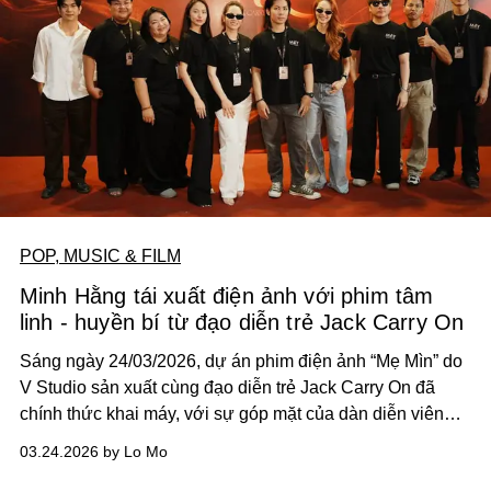
POP, MUSIC & FILM
Minh Hằng tái xuất điện ảnh với phim tâm
linh - huyền bí từ đạo diễn trẻ Jack Carry On
Sáng ngày 24/03/2026, dự án phim điện ảnh “Mẹ Mìn” do
V Studio sản xuất cùng đạo diễn trẻ Jack Carry On đã
chính thức khai máy, với sự góp mặt của dàn diễn viên
chất lượng như "Chị Đẹp" Minh Hằng, Nhật Kim Anh,
03.24.2026 by Lo Mo
Rima Thanh Vy, Khương Lê, Phát La, Huỳnh Nhựt…