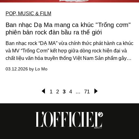
POP, MUSIC & FILM
Ban nhạc Dạ Ma mang ca khúc "Trống cơm"
phiên bản rock đàn bầu ra thế giới
Ban nhạc rock “DẠ MA” vừa chính thức phát hành ca khúc
và MV “Trống Cơm” kết hợp giữa dòng rock hiện đại và
chất liệu văn hóa truyền thống Việt Nam
Sản phẩm gây
chú ý khi quy tụ đội ngũ sản xuất quốc tế cùng những
03.12.2026 by Lo Mo
nghệ sĩ trẻ trong nước ở cả hai lĩnh vực âm nhạc và mỹ
thuật.
1
2
3
4
...
71