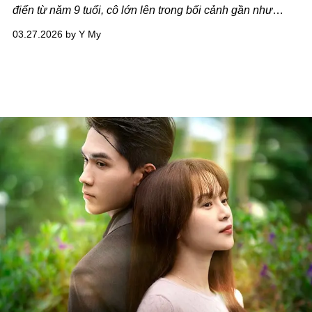
điển từ năm 9 tuổi, cô lớn lên trong bối cảnh gần như
không có hình mẫu nữ trong lĩnh vực sáng tác, đến mức
03.27.2026 by Y My
mặc định rằng đó không phải con đường dành cho phụ
nữ. “Không có hình mẫu đi trước, tôi từng nghĩ trở thành
nhà soạn nhạc là điều bất khả thi
”, cô nói.