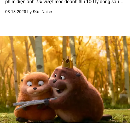
phim điện ảnh
Tài
vượt mốc doanh thu 100 tỷ đồng sau
hơn 10 ngày ra mắt.
03.18.2026 by Đức Noise