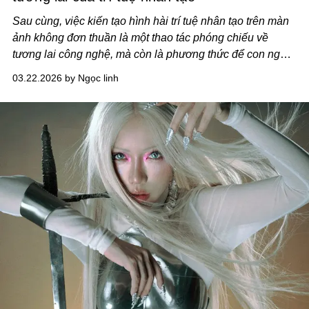
Sau cùng, việc kiến tạo hình hài trí tuệ nhân tạo trên màn
ảnh không đơn thuần là một thao tác phóng chiếu về
tương lai công nghệ, mà còn là phương thức để con người
quay lại quan sát chính mình. Bởi lẽ, dù được đẩy tới
03.22.2026 by Ngọc linh
những ngưỡng phát triển tinh vi đến đâu, trí tuệ nhân tạo
vẫn chỉ là một kiến trúc mô phỏng, được dệt nên từ chính
trí tuệ của con người.