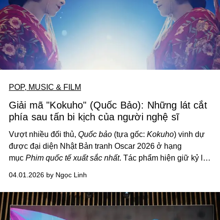
POP, MUSIC & FILM
Giải mã "Kokuho" (Quốc Bảo): Những lát cắt
phía sau tấn bi kịch của người nghệ sĩ
Vượt nhiều đối thủ,
Quốc bảo
(tựa gốc:
Kokuho
) vinh dự
được đại diện Nhật Bản tranh Oscar 2026 ở hạng
mục
Phim quốc tế xuất sắc nhất
.
Tác phẩm hiện giữ kỷ lục
là phim nội địa ăn khách nhất mọi thời của Nhật Bản.
04.01.2026 by Ngọc Linh