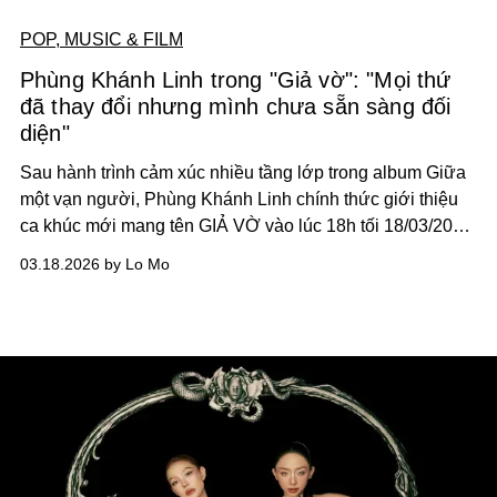
POP, MUSIC & FILM
Phùng Khánh Linh trong "Giả vờ": "Mọi thứ
đã thay đổi nhưng mình chưa sẵn sàng đối
diện"
Sau hành trình cảm xúc nhiều tầng lớp trong album Giữa
một vạn người, Phùng Khánh Linh chính thức giới thiệu
ca khúc mới mang tên GIẢ VỜ vào lúc 18h tối 18/03/2026
- ba ngày trước liveshow đầu tiên của cô nàng tên GIỮA
03.18.2026 by Lo Mo
MỘT VẠN TOUR. Đây là một bonus track đặc biệt, đồng
thời được xem như “lát cắt đầu tiên” trong thế giới nội tâm
mà nữ nghệ sĩ đã xây dựng xuyên suốt dự án âm nhạc
lần này.