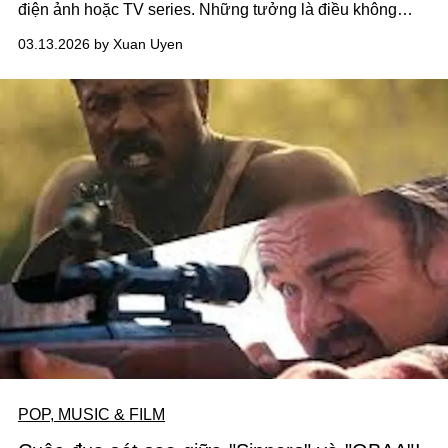
điện ảnh hoặc TV series. Những tưởng là điều không
hiếm trong lịch sử văn chương lẫn môn nghệ thuật thứ 7,
03.13.2026 by Xuan Uyen
nhưng không thể phủ nhận vẫn còn đó không ít tranh cãi
xoay quanh các phiên bản mới.
POP, MUSIC & FILM