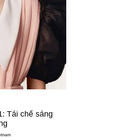
: Tái chế sáng
ang
ietnam