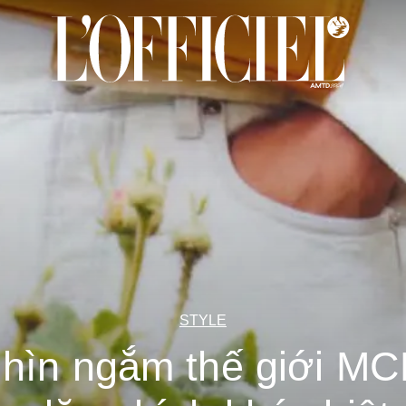
STYLE
hìn ngắm thế giới M