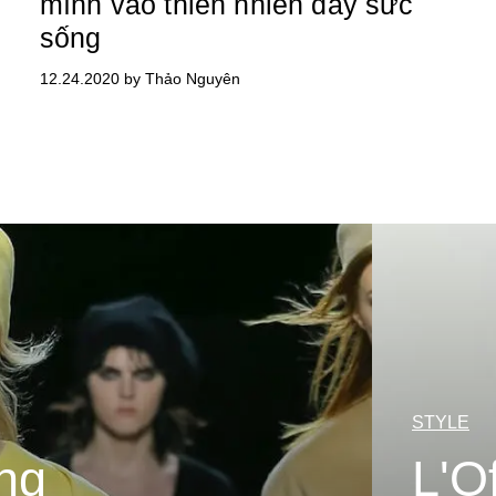
mình vào thiên nhiên đầy sức
sống
12.24.2020 by Thảo Nguyên
STYLE
ng
L'O