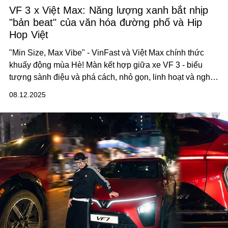
VF 3 x Việt Max: Năng lượng xanh bắt nhịp
"bản beat" của văn hóa đường phố và Hip
Hop Việt
"Min Size, Max Vibe" - VinFast và Việt Max chính thức
khuấy động mùa Hè! Màn kết hợp giữa xe VF 3 - biểu
tượng sành điệu và phá cách, nhỏ gọn, linh hoạt và nghệ
sĩ tiên phong của văn hoá Hip Hop Việt cùng tạo nên cú
08.12.2025
“drop” bùng nổ với tác phẩm độc bản được vẽ trực tiếp
lên xe, dòng merchandise giới hạn, video dance đầy cảm
hứng, và chuỗi hoạt động bứt phá từng ngõ phố. Tất cả
cùng hoạ nên một bức tranh đầy nhịp điệu của đời sống
đô thị trẻ, nơi cá tính và sáng tạo không ngừng vươn xa.