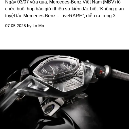
Ngày 03/07 vừa qua,
Mercedes-Benz Việt Nam (MBV)
tổ
chức buổi họp báo giới thiệu sự kiện đặc biệt
“Không gian
tuyệt tác Mercedes-Benz – LiveRARE”,
diễn ra trong 3
ngày từ ngày 03-05.07.2025 tại GEM Center (TP.HCM).
07.05.2025 by Lo Mo