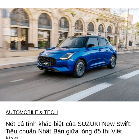
bản thân. Đó cũng là tinh thần xuyên suốt trong bộ ảnh
hợp tác giữa ASUS và Bim Nguyễn: một phong cách sống
đương đại, nơi công nghệ hiện diện một cách tinh tế –
mỏng nhẹ trong thiết kế, pin lâu cho hiệu suất bền bỉ, và AI
thông minh góp phần nâng tầm trải nghiệm sống linh hoạt
mỗi ngày.
AUTOMOBILE & TECH
Nét cá tính khác biệt của SUZUKI New Swift:
Tiêu chuẩn Nhật Bản giữa lòng đô thị Việt
Nam