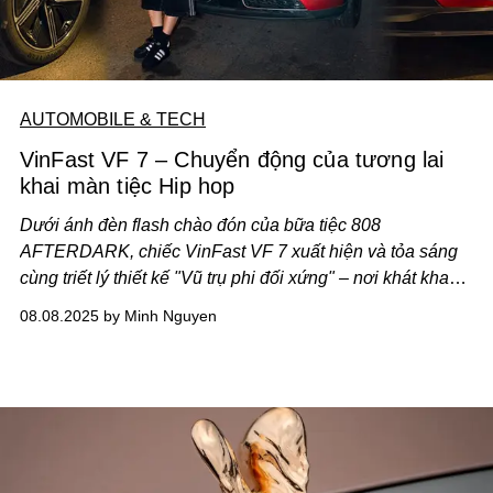
AUTOMOBILE & TECH
VinFast VF 7 – Chuyển động của tương lai
khai màn tiệc Hip hop
Dưới ánh đèn flash chào đón của bữa tiệc 808
AFTERDARK, chiếc VinFast VF 7 xuất hiện và tỏa sáng
cùng triết lý thiết kế "Vũ trụ phi đối xứng" – nơi khát khao
khẳng định bản thân của con người được đặt vào trung
08.08.2025 by Minh Nguyen
tâm, trở thành một phần không thể tách rời của vũ trụ.