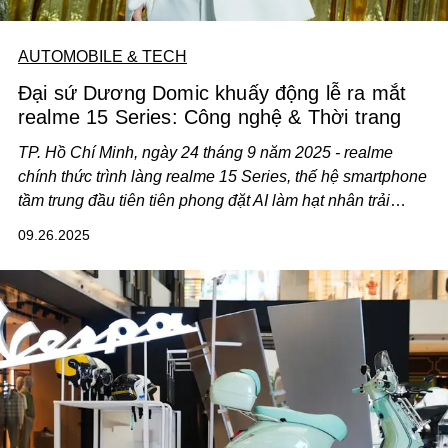
AUTOMOBILE & TECH
Đại sứ Dương Domic khuấy động lễ ra mắt
realme 15 Series: Công nghệ & Thời trang
TP. Hồ Chí Minh, ngày 24 tháng 9 năm 2025 - realme
chính thức trình làng realme 15 Series, thế hệ smartphone
tầm trung đầu tiên tiên phong đặt AI làm hạt nhân trải
nghiệm, đánh dấu bước ngoặt mới khi trí tuệ nhân tạo
09.26.2025
không còn là đặc quyền của flagship. “Bậc Thầy AI Tiệc
Đêm” - realme 15 Series mở ra không gian nơi công nghệ
và phong cách cá nhân cùng tỏa sáng. Từ nay, mỗi đêm
tiệc sẽ mang một diện mạo mới khi công nghệ AI bước
vào trung tâm cuộc chơi.