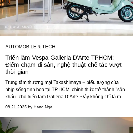
AUTOMOBILE & TECH
Triển lãm Vespa Galleria D’Arte TPHCM:
Điểm chạm di sản, nghệ thuật chế tác vượt
thời gian
Trung tâm thương mại Takashimaya – biểu tượng của
nhịp sống tinh hoa tại TP.HCM, chính thức trở thành "sân
khấu" cho triển lãm Galleria D’Arte. Đây không chỉ là một
triển lãm xe thông thường, mà là hành trình độc đáo nơi
08.21.2025 by Hang Nga
Vespa tái định nghĩa trải nghiệm thương hiệu bằng sự kết
hợp tinh tế giữa thẩm mỹ, cá nhân hóa và di sản.