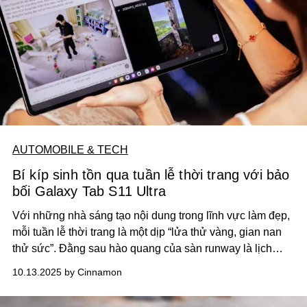
AUTOMOBILE & TECH
Bí kíp sinh tồn qua tuần lễ thời trang với bảo
bối Galaxy Tab S11 Ultra
Với những nhà sáng tạo nội dung trong lĩnh vực làm đẹp,
mỗi tuần lễ thời trang là một dịp “lửa thử vàng, gian nan
thử sức”. Đằng sau hào quang của sàn runway là lịch
trình dày đặc mà nếu không khéo sắp xếp, bạn có thể kiệt
10.13.2025 by Cinnamon
sức trước khi kịp ghi lại dấu ấn trên truyền thông.