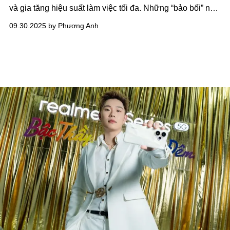
và gia tăng hiệu suất làm việc tối đa. Những “bảo bối” nhỏ
gọn dưới đây là chìa khoá để người dùng bắt nhịp bận
09.30.2025 by Phương Anh
rộn và điềm nhiên lướt qua mùa cao điểm cuối năm.