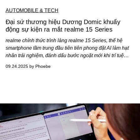
AUTOMOBILE & TECH
Đại sứ thương hiệu Dương Domic khuấy
động sự kiện ra mắt realme 15 Series
realme chính thức trình làng realme 15 Series, thế hệ
smartphone tầm trung đầu tiên tiên phong đặt AI làm hạt
nhân trải nghiệm, đánh dấu bước ngoặt mới khi trí tuệ
nhân tạo không còn là đặc quyền của flagship.
“Bậc Thầy
09.24.2025 by Phoebe
AI Tiệc Đêm” - realme 15 Series mở ra không gian nơi
công nghệ và phong cách cá nhân cùng tỏa sáng. Từ nay,
mỗi đêm tiệc sẽ mang một diện mạo mới khi công nghệ AI
bước vào trung tâm cuộc chơi.