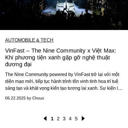
AUTOMOBILE & TECH
VinFast – The Nine Community x Việt Max:
Khi phương tiện xanh gặp gỡ nghệ thuật
đương đại
The Nine Community powered by VinFast trở lại với một
diện mạo mới, tiếp tục hành trình tôn vinh tinh hoa trí tuệ
sáng tạo và khát vọng kiến tạo tương lai xanh. Sự kiện là
điểm hội tụ của nghệ thuật, công nghệ và bản sắc Việt
06.22.2025 by Choux
Nam, được khắc họa sống động qua sự kết hợp đặc sắc
giữa VinFast và nghệ sĩ Việt Max - tên tuổi gắn liền với
nghệ thuật đường phố và tinh thần dân tộc. Mối lương
1
2
3
4
5
duyên này đến từ ngã giao của văn hóa, niềm tự hào dân