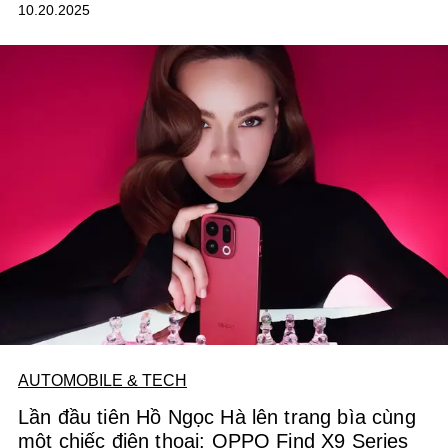
10.20.2025
đâu, nhiều sản phẩm vẫn dễ trầy xước, hỏng hóc, pin
nhanh hao hay hiệu năng kém ổn định. Chính những trải
nghiệm này đã tạo nên định kiến rằng nữ giới dù “khéo
tay” nhưng vẫn không thể giữ gìn thiết bị lâu bền, khiến
nhiều cô gái phải dè dặt khi sử dụng công nghệ khiến trải
nghiệm công nghệ trở nên nửa vời.
AUTOMOBILE & TECH
Lần đầu tiên Hồ Ngọc Hà lên trang bìa cùng
một chiếc điện thoại: OPPO Find X9 Series