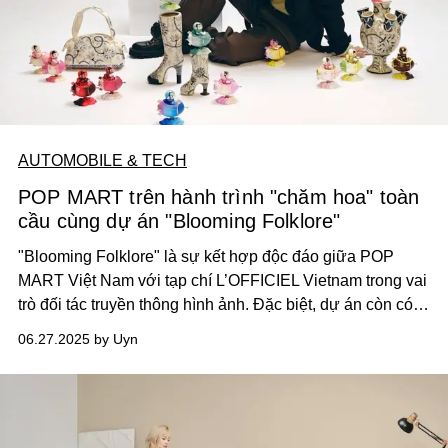
AUTOMOBILE & TECH
POP MART trên hành trình "chăm hoa" toàn
cầu cùng dự án "Blooming Folklore"
"Blooming Folklore" là sự kết hợp độc đáo giữa POP
MART Việt Nam với tạp chí L’OFFICIEL Vietnam trong vai
trò đối tác truyền thông hình ảnh. Đặc biệt, dự án còn có
sự đồng hành của nghệ sĩ MONO – người đại diện cho
06.27.2025 by Uyn
một thế hệ nghệ sĩ trẻ đương đại đang dẫn dắt thẩm mỹ
mới cho công chúng Việt Nam.