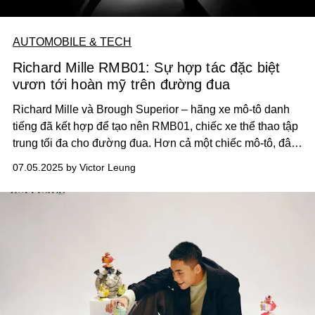
AUTOMOBILE & TECH
Richard Mille RMB01: Sự hợp tác đặc biệt
vươn tới hoàn mỹ trên đường đua
Richard Mille và Brough Superior – hãng xe mô-tô danh
tiếng đã kết hợp để tạo nên RMB01, chiếc xe thể thao tập
trung tối đa cho đường đua. Hơn cả một chiếc mô-tô, đây
là một kiệt tác của nghệ thuật chuyển động, kết tinh từ
07.05.2025 by Victor Leung
cuộc đối thoại sáng tạo giữa hai biểu tượng cùng chung
khát vọng hoàn thiện và đổi mới, với tầm nhìn tuyệt đỉnh
về sự xuất sắc.