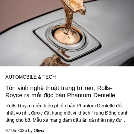
AUTOMOBILE & TECH
Tôn vinh nghệ thuật trang trí ren, Rolls-
Royce ra mắt độc bản Phantom Dentelle
Rolls-Royce gi
ớ
i thi
ệ
u phiên b
ả
n Phantom Dentelle đ
ộ
c
nh
ấ
t vô nhị, đ
ượ
c đ
ặ
t hàng m
ộ
t vị khách Trung Đông dành
t
ặ
ng cho b
ố
. M
ẫ
u xe mang đ
ậ
m d
ấ
u
ấ
n cá nhân này đ
ượ
c
th
ự
c hi
ệ
n b
ở
i Private Office c
ủ
a Rolls-Royce t
ạ
i Dubai.
07.05.2025 by Olivia