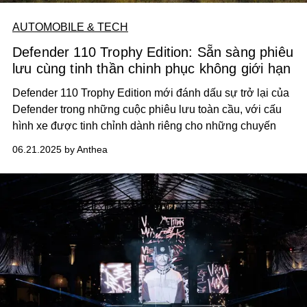
AUTOMOBILE & TECH
Defender 110 Trophy Edition: Sẵn sàng phiêu
lưu cùng tinh thần chinh phục không giới hạn
Defender 110 Trophy Edition mới đánh dấu sự trở lại của
Defender trong những cuộc phiêu lưu toàn cầu, với cấu
hình xe được tinh chỉnh dành riêng cho những chuyến
phiêu lưu thực thụ.
06.21.2025 by Anthea
Phiên bản Trophy được ra mắt song song với cuộc đua
phiêu lưu Defender Trophy mới - một sáng kiến toàn cầu
lấy cảm hứng từ những sự kiện Trophy và Challenge
mang tính biểu tượng trong quá khứ.
Phiên bản Trophy mạnh mẽ và bền bỉ sẽ được giới thiệu
với hai màu sắc lấy cảm hứng từ di sản: Deep Sandglow
Yellow và Keswick Green, tượng trưng cho tinh thần
phiêu lưu của một thế hệ mới.