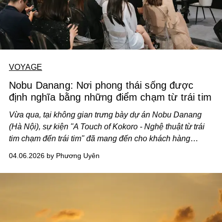
VOYAGE
Nobu Danang: Nơi phong thái sống được
định nghĩa bằng những điểm chạm từ trái tim
Vừa qua, tại không gian trưng bày dự án Nobu Danang
(Hà Nội), sự kiện "A Touch of Kokoro - Nghệ thuật từ trái
tim chạm đến trái tim" đã mang đến cho khách hàng
thượng lưu những trải nghiệm sâu sắc về chuẩn mực
04.06.2026 by Phương Uyên
sống mới, nơi trải nghiệm cư dân không còn là những tiêu
chuẩn khô khan, mà là sự thấu cảm đầy tinh tế.