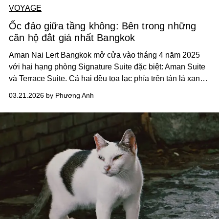
VOYAGE
Ốc đảo giữa tầng không: Bên trong những
căn hộ đắt giá nhất Bangkok
Aman Nai Lert Bangkok mở cửa vào tháng 4 năm 2025
với hai hạng phòng Signature Suite đặc biệt: Aman Suite
và Terrace Suite. Cả hai đều tọa lạc phía trên tán lá xanh
mướt của Công viên Nai Lert - Lý tưởng cho những ai tìm
03.21.2026 by Phương Anh
kiếm sự riêng tư và kín đáo. Những không gian rộng rãi
này là bối cảnh trang nhã, không chỉ cho các kỳ nghỉ dài
ngày mà còn cho các buổi họp mặt và lễ kỷ niệm thân mật
ngay giữa lòng thành phố.