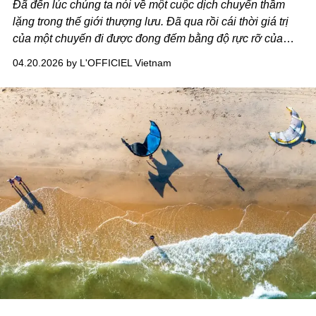
Đã đến lúc chúng ta nói về một cuộc dịch chuyển thầm
lặng trong thế giới thượng lưu. Đã qua rồi cái thời giá trị
của một chuyến đi được đong đếm bằng độ rực rỡ của
những chùm đèn pha lê hay cung cách phục vụ rập khuôn
04.20.2026 by L'OFFICIEL Vietnam
đến cứng nhắc. Giới mộ điệu xê dịch ngày nay đã tiến đến
tìm kiếm những điểm chạm sâu sắc hơn vào cảm xúc.