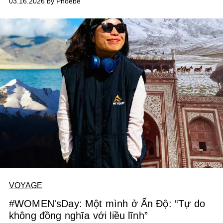
03.16.2026 by Phoebe
dấu ấn tinh xảo đặc trưng cho thương hiệu xứ Alsace.
VOYAGE
#WOMEN'sDay: Một mình ở Ấn Độ: “Tự do
không đồng nghĩa với liều lĩnh”