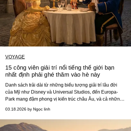
VOYAGE
15 công viên giải trí nổi tiếng thế giới bạn
nhất định phải ghé thăm vào hè này
Danh sách trải dài từ những biểu tượng giải trí lâu đời
của Mỹ như Disney và Universal Studios, đến Europa-
Park mang đậm phong vị kiến trúc châu Âu, và cả những
công viên tại Úc nơi trải nghiệm trò chơi cơ khí được đặt
03.18.2026 by Ngọc linh
song song với các khu bảo tồn động vật.