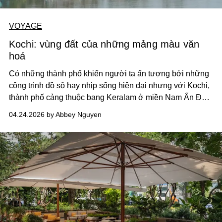
VOYAGE
Kochi: vùng đất của những mảng màu văn
hoá
Có những thành phố khiến người ta ấn tượng bởi những
công trình đồ sộ hay nhịp sống hiện đại nhưng với Kochi,
thành phố cảng thuộc bang Keralam ở miền Nam Ấn Độ,
lại tạo ấn tượng với du khách bằng những lớp văn hoá
04.24.2026 by Abbey Nguyen
xếp chồng lên nhau, nơi lịch sử, tôn giáo và nghệ thuật
cùng tồn tại như những gam màu trong một bức tranh
sống động.