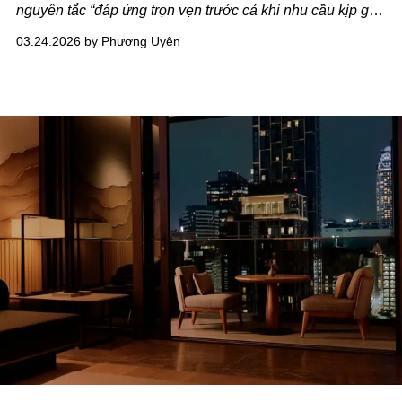
nguyên tắc “đáp ứng trọn vẹn trước cả khi nhu cầu kịp gọi
tên”. Chính sự tận tâm ấy tạo nên một chuẩn mực sống
03.24.2026 by Phương Uyên
tinh tế, nơi mọi thứ diễn ra đúng cách, đúng lúc mà gia
chủ chẳng cần phải bận tâm.