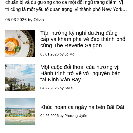
chuẩn bị và đủ gương cho cả một đội ngũ trang điểm. Vị
trí cũng là một yếu tố quan trọng, vì thành phố New York
nổi tiếng với tình trạng tắc nghẽn giao thông, và Met Gala,
05.03.2026 by Olivia
một trong những sự kiện lớn nhất trong năm, thường gây
ra thêm ùn tắc.
Tận hưởng kỳ nghỉ dưỡng đẳng
cấp và khám phá vẻ đẹp thành phố
cùng The Reverie Saigon
05.01.2026 by Lo Mo
Một cuộc đối thoại của hương vị:
Hành trình trở về với nguyên bản
tại Ninh Vân Bay
04.27.2026 by Salie
Khúc hoan ca ngày hạ bên Bãi Dài
04.26.2026 by Phương Uyên