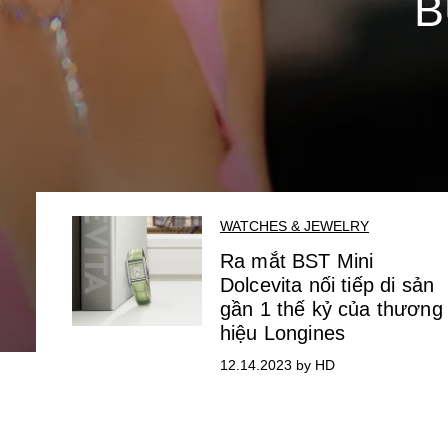
B
WATCHES & JEWELRY
Ra mắt BST Mini
Dolcevita nối tiếp di sản
gần 1 thế kỷ của thương
hiệu Longines
12.14.2023 by HD