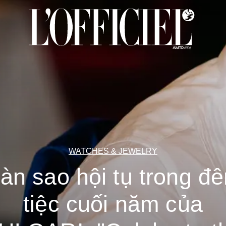
WATCHES & JEWELRY
àn sao hội tụ trong đ
tiệc cuối năm của