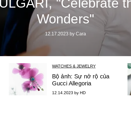
ULGARI, "Celebrate t
Wonders"
12.17.2023 by Cara
WATCHES & JEWELRY
Bộ ảnh: Sự nở rộ của
Gucci Allegoria
12.14.2023 by HD