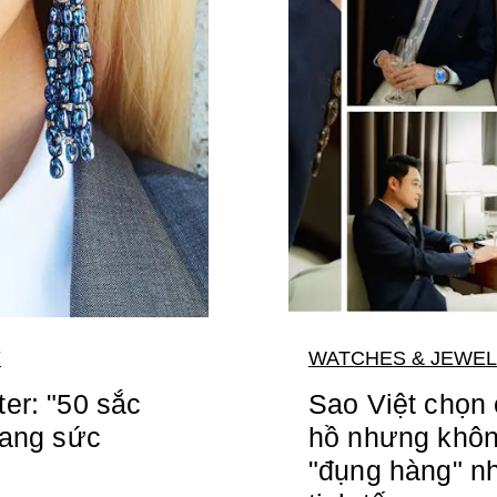
Y
WATCHES & JEWE
er: "50 sắc
Sao Việt chọn
rang sức
hồ nhưng khôn
"đụng hàng" nh