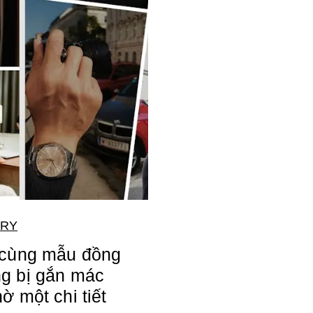
LRY
 cùng mẫu đồng
g bị gắn mác
ờ một chi tiết