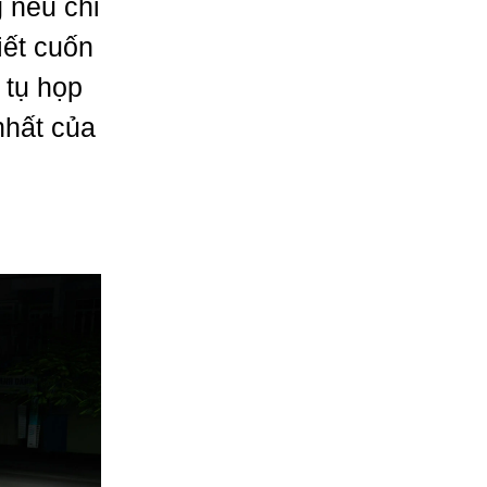
 nếu chỉ
iết cuốn
 tụ họp
nhất của