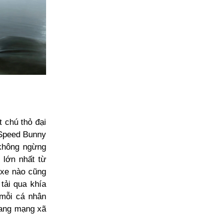
 chú thỏ đại
, Speed Bunny
 không ngừng
 lớn nhất từ
 xe nào cũng
tải qua khía
 mỗi cá nhân
rang mạng xã