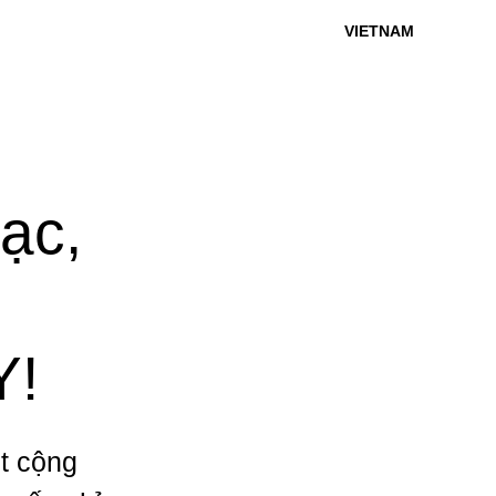
VIETNAM
hạc,
Y!
t cộng