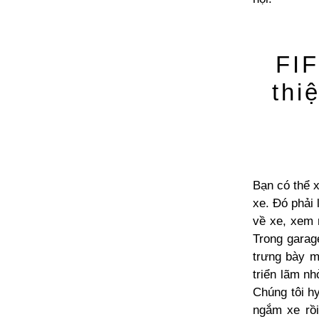
FI
thi
Bạn có thể 
xe. Đó phải 
về xe, xem 
Trong garag
trưng bày m
triển lãm nh
Chúng tôi h
ngắm xe rồ