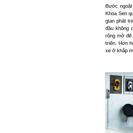
Bước ngoặt 
Khoa Sen qu
gian phát tr
đầu không c
rộng mở để 
triển. Hơn 
xe ở khắp m