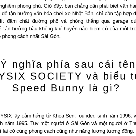
 nghiệm phong phú. Giờ đây, bạn chẳng cần phải biết vận h
 để tận hưởng văn hóa chơi xe Nhật Bản, chỉ cần tập hợp đ
tfit đậm chất đường phố và phóng thẳng qua garage c
tận hưởng bầu không khí huyên náo hiếm có của một tr
e phong cách nhất Sài Gòn.
Ý nghĩa phía sau cái tên
YSIX SOCIETY và biểu 
Speed Bunny là gì?
TYSIX lấy cảm hứng từ Khoa Sen, founder, sinh năm 1996, 
nh năm 1995. Tuy một người ở Sài Gòn và một người ở Th
i lại có cùng phong cách cũng như năng lượng tương đồng.