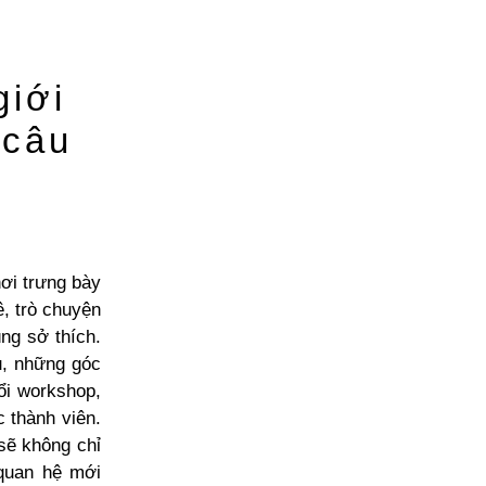
iới
 câu
ơi trưng bày
ê, trò chuyện
ng sở thích.
u, những góc
ổi workshop,
c thành viên.
sẽ không chỉ
quan hệ mới