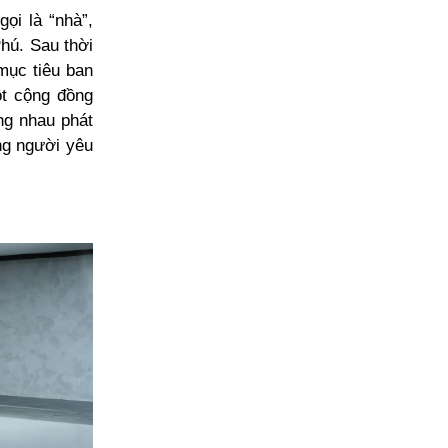
ọi là “nhà”,
hú. Sau thời
 mục tiêu ban
ột cộng đồng
ng nhau phát
ng người yêu
.