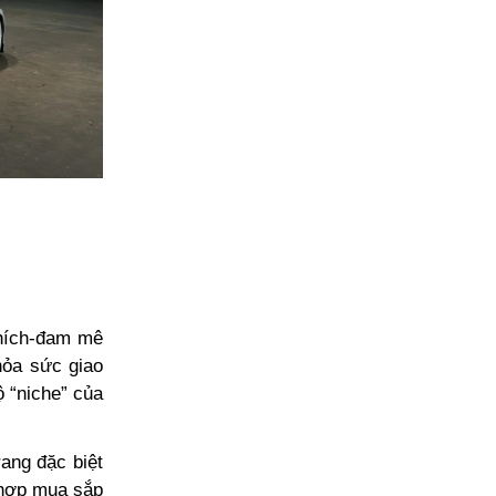
thích-đam mê
hỏa sức giao
 “niche” của
rang đặc biệt
 hợp mua sắp