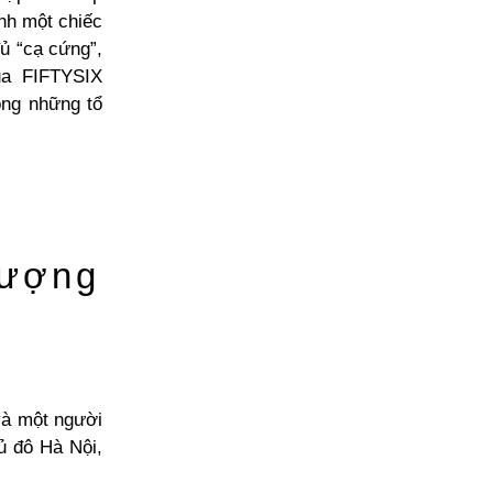
ành một chiếc
ủ “cạ cứng”,
ủa FIFTYSIX
ong những tổ
tượng
và một người
ủ đô Hà Nội,