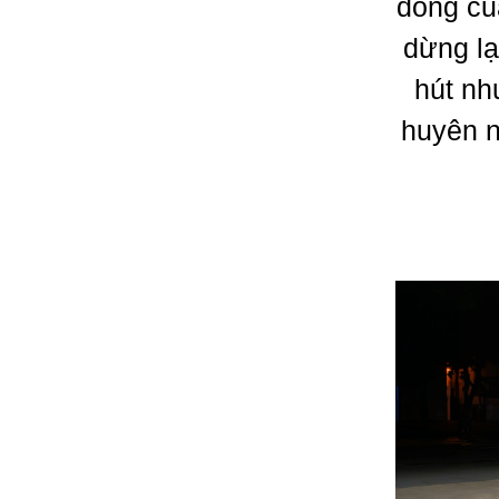
đồng củ
dừng lạ
hút nh
huyên n