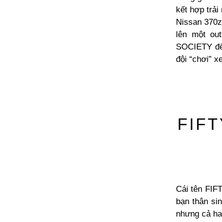
kết hợp trải
Nissan 370z
lên một ou
SOCIETY để 
đội “chơi” x
FIFT
Cái tên FIF
bạn thân si
nhưng cả ha