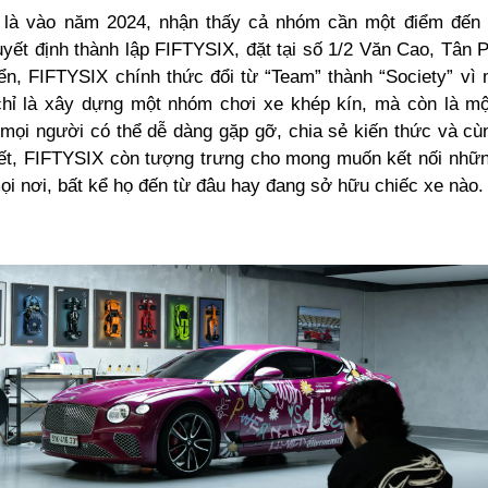
là vào năm 2024, nhận thấy cả nhóm cần một điểm đến g
yết định thành lập FIFTYSIX, đặt tại số 1/2 Văn Cao, Tân P
iển, FIFTYSIX chính thức đổi từ “Team” thành “Society” vì
hỉ là xây dựng một nhóm chơi xe khép kín, mà còn là m
mọi người có thể dễ dàng gặp gỡ, chia sẻ kiến thức và cù
hết, FIFTYSIX còn tượng trưng cho mong muốn kết nối nhữ
ọi nơi, bất kể họ đến từ đâu hay đang sở hữu chiếc xe nào