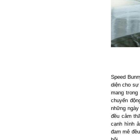
Speed Bunny
diện cho sự 
mang trong 
chuyển động
những ngày 
đều cảm thấ
cạnh hình ả
đam mê đều 
hội.