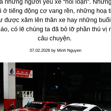
a những người yêu xe “nổi loạn”. Nhưng
i ở tiếng động cơ vang rền, những hoạ t
ư được xăm lên thân xe hay những buổi
áo, có lẽ chúng ta đã bỏ lỡ phần thú vị 
câu chuyện.
07.02.2026 by Minh Nguyen