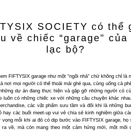
FTYSIX SOCIETY có thể g
ệu về chiếc “garage" của
lạc bộ?
xem FIFTYSIX garage như một “ngôi nhà” chứ không chỉ là n
là nơi mọi người có thể thoải mái ghé qua, cùng uống cà ph
những dự án đang thực hiện và gặp gỡ những người có cù
e luôn có những chiếc xe với những câu chuyện khác nha
erchandise, các vật phẩm sưu tầm và đôi khi là những bu
ỏ hay các buổi meet-up vui vẻ chia sẻ kinh nghiệm giữa cá
y vọng mỗi khi ai đó có dịp bước vào FIFTYSIX garage, họ 
i ra về, mà còn mang theo một cảm hứng mới, một mối 