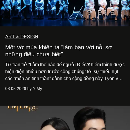
ART & DESIGN
Một vở múa khiến ta "làm bạn với nỗi sợ
những điều chưa biết"
Từ trăn trở “Làm thế nào để người Điếc/Khiếm thính được
hiện diện nhiều hơn trước công chúng” tới
sự thiếu hụt
các “món ăn tinh thần” dành cho cộng đồng này, Lyon và
Phương đã quyết tâm biến ý tưởng công diễn một tác
08.05.2026 by Y My
phẩm múa đương đại thành hiện thực, mang tên Lắng
Nghe Điểm Chạm.