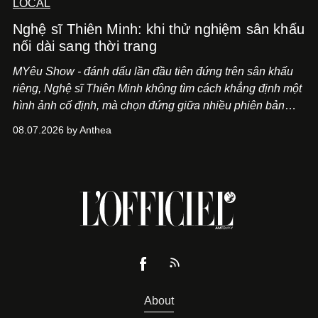
LOCAL
Nghệ sĩ Thiên Minh: khi thử nghiệm sân khấu
nối dài sang thời trang
MYêu Show - đánh dấu lần đầu tiên đứng trên sân khấu
riêng, Nghệ sĩ Thiên Minh không tìm cách khẳng định một
hình ảnh cố định, mà chọn đứng giữa nhiều phiên bản
của bản thân và tinh thần thử nghiệm ấy đã dẫn anh đến
08.07.2026 by Anthea
một bộ suit lụa - như một cách "take the risk" khác, ngoài
âm nhạc.
About