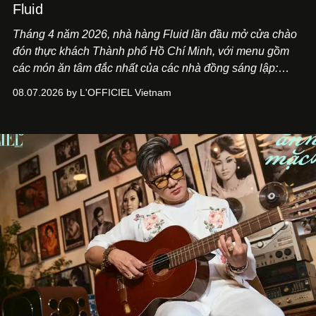
Fluid
Tháng 4 năm 2026, nhà hàng Fluid lần đầu mở cửa chào
đón thực khách Thành phố Hồ Chí Minh, với menu gồm
các món ăn tâm đắc nhất của các nhà đồng sáng lập:
Giám đốc sáng tạo Ben Phạm và chef Thạch Tạ. Những
08.07.2026 by L'OFFICIEL Vietnam
món ăn đa dạng từ Á đến Âu nhanh chóng được yêu thích
nhờ cảm giác ngon miệng, thoải mái và cả khả năng
mang đến niềm vui cho thực khách.