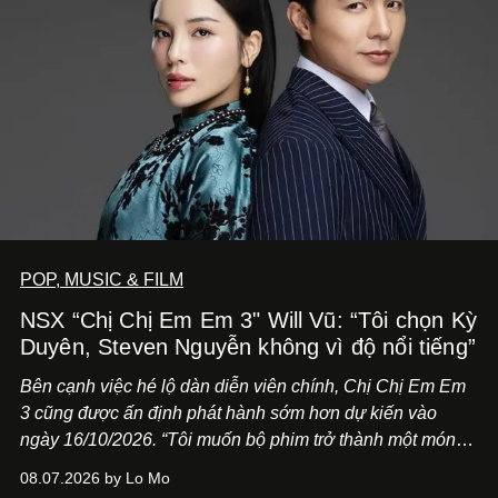
POP, MUSIC & FILM
NSX “Chị Chị Em Em 3" Will Vũ: “Tôi chọn Kỳ
Duyên, Steven Nguyễn không vì độ nổi tiếng”
Bên cạnh việc hé lộ dàn diễn viên chính,
Chị Chị Em Em
3
cũng được ấn định phát hành sớm hơn dự kiến vào
ngày 16/10/2026. “Tôi muốn bộ phim trở thành một món
quà, đồng thời thể hiện sự trân trọng và tôn vinh phụ nữ
08.07.2026 by Lo Mo
Việt Nam”, NSX Will Vũ cho biết.