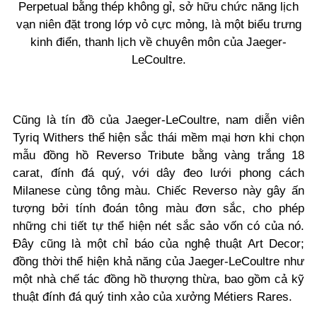
Perpetual bằng thép không gỉ, sở hữu chức năng lịch
vạn niên đặt trong lớp vỏ cực mỏng, là một biểu trưng
kinh điển, thanh lịch về chuyên môn của Jaeger-
LeCoultre.
Cũng là tín đồ của Jaeger-LeCoultre, nam diễn viên
Tyriq Withers thể hiện sắc thái mềm mại hơn khi chọn
mẫu đồng hồ Reverso Tribute bằng vàng trắng 18
carat, đính đá quý, với dây đeo lưới phong cách
Milanese cùng tông màu. Chiếc Reverso này gây ấn
tượng bởi tính đoán tông màu đơn sắc, cho phép
những chi tiết tự thể hiện nét sắc sảo vốn có của nó.
Đây cũng là một chỉ báo của nghệ thuật Art Decor;
đồng thời thể hiện khả năng của Jaeger-LeCoultre như
một nhà chế tác đồng hồ thượng thừa, bao gồm cả kỹ
thuật đính đá quý tinh xảo của xưởng Métiers Rares.