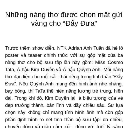
Những nàng thơ được chọn mặt gửi
vàng cho “Đẩy Đưa”
Trước thềm show diễn, NTK Adrian Anh Tuấn đã hé lộ
poster và teaser chính thức với sự góp mặt của ba
nàng thơ cho bộ sưu tập lần này gồm: Miss Cosmo
Tata, Á hậu Kim Duyên và Á hậu Quỳnh Anh.
Mỗi nàng
thơ đại diện cho một sắc thái riêng trong tinh thần “Đẩy
Đưa”. Nếu Quỳnh Anh mang đến hình ảnh nhẹ nhàng,
bay bổng, thì TaTa thể hiện năng lượng trẻ trung, hiện
đại. Trong khi đó, Kim Duyên lại là biểu tượng của vẻ
đẹp trưởng thành, bản lĩnh và đầy chiều sâu. Sự lựa
chọn này không chỉ mang tính hình ảnh mà còn góp
phần định hình rõ nét tinh thần bộ sưu tập: đa chiều,
chuyển động và giàu cảm xúc, đúng với triết lý sáng