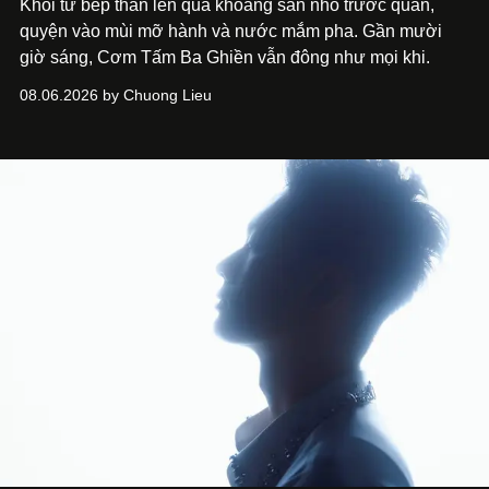
Khói từ bếp than len qua khoảng sân nhỏ trước quán,
quyện vào mùi mỡ hành và nước mắm pha. Gần mười
giờ sáng, Cơm Tấm Ba Ghiền vẫn đông như mọi khi.
08.06.2026 by Chuong Lieu