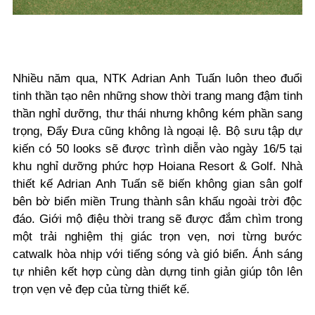
Nhiều năm qua, NTK Adrian Anh Tuấn luôn theo đuổi
tinh thần tạo nên những show thời trang mang đậm tinh
thần nghỉ dưỡng, thư thái nhưng không kém phần sang
trọng, Đẩy Đưa cũng không là ngoại lệ. Bộ sưu tập dự
kiến có 50 looks sẽ được trình diễn vào ngày 16/5 tại
khu nghỉ dưỡng phức hợp Hoiana Resort & Golf. Nhà
thiết kế Adrian Anh Tuấn sẽ biến không gian sân golf
bên bờ biển miền Trung thành sân khấu ngoài trời độc
đáo. Giới mộ điệu thời trang sẽ được đắm chìm trong
một trải nghiệm thị giác trọn vẹn, nơi từng bước
catwalk hòa nhịp với tiếng sóng và gió biển. Ánh sáng
tự nhiên kết hợp cùng dàn dựng tinh giản giúp tôn lên
trọn vẹn vẻ đẹp của từng thiết kế.