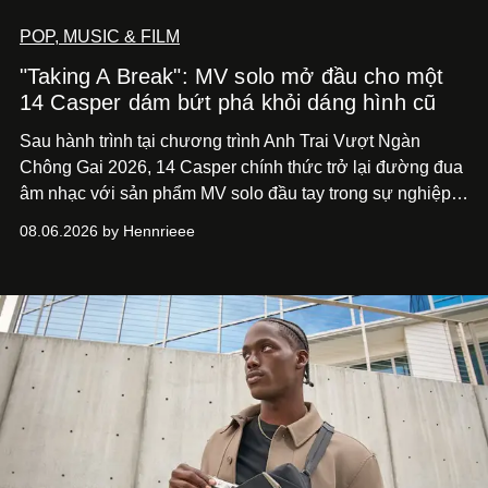
POP, MUSIC & FILM
"Taking A Break": MV solo mở đầu cho một
14 Casper dám bứt phá khỏi dáng hình cũ
Sau hành trình tại chương trình Anh Trai Vượt Ngàn
Chông Gai 2026, 14 Casper chính thức trở lại đường đua
âm nhạc với sản phẩm MV solo đầu tay trong sự nghiệp -
“Taking A Break”
. Đây không chỉ là sản phẩm đánh dấu
08.06.2026 by Hennrieee
bước chuyển mình của 14 Casper sau chương trình, mà
còn mở ra một chương mới trong hành trình nghệ thuật
của nam nghệ sĩ khi lần đầu tiên anh trình làng một MV
solo được đầu tư toàn diện từ sáng tác, sản xuất, trình
diễn đến hình ảnh.