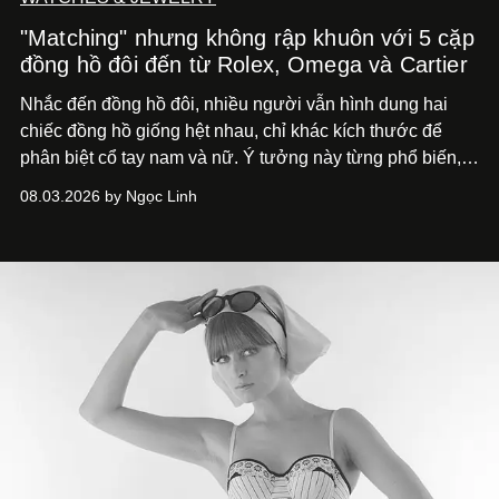
"Matching" nhưng không rập khuôn với 5 cặp
đồng hồ đôi đến từ Rolex, Omega và Cartier
Nhắc đến đồng hồ đôi, nhiều người vẫn hình dung hai
chiếc đồng hồ giống hệt nhau, chỉ khác kích thước để
phân biệt cổ tay nam và nữ. Ý tưởng này từng phổ biến,
song cũng vô tình khiến khái niệm đồng hồ đôi trở nên
08.03.2026 by Ngọc Linh
khá rập khuôn. Nói lời tạm biết hai phiên bản nam nữ
giống nhau y đúc, các nhà chế tác hiện này không còn
mải miết tìm kiếm sự đồng nhất tuyệt đối. Họ để những
đường nét, tỷ lệ và bảng màu nối liền hai thiết kế, dù mỗi
phiên bản vẫn mang linh hồn riêng.