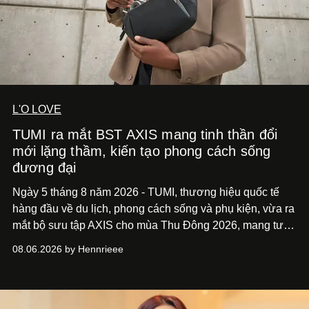
L'O LOVE
TUMI ra mắt BST AXIS mang tinh thần đổi
mới lặng thầm, kiến tạo phong cách sống
đương đại
Ngày 5 tháng 8 năm 2026 - TUMI, thương hiệu quốc tế
hàng đầu về du lịch, phong cách sống và phụ kiện, vừa ra
mắt bộ sưu tập AXIS cho mùa Thu Đông 2026, mang tư
duy thiết kế tiên phong, tái định nghĩa trải nghiệm du lịch
08.06.2026 by Hennrieee
và phong cách sống hiện đại bằng thiết kế sắc nét, chuẩn
xác gắn liền với tính thẩm mỹ toàn cầu.