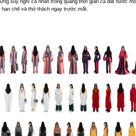
ững suy nghĩ cá nhân trong quãng thời gian cả đất nước m
u hạn chế và thử thách ngay trước mắt.