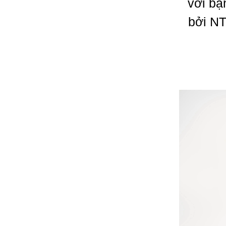
với bạ
bởi NT