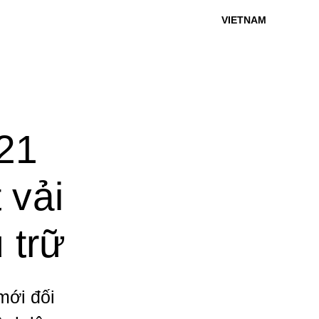
VIETNAM
21
 vải
 trữ
mới đối