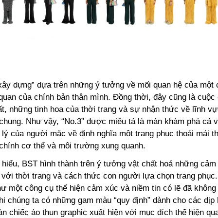
ây dựng” dựa trên những ý tưởng về mối quan hệ của một 
 quan của chính bản thân mình. Đồng thời, đây cũng là cuộc 
t, những tinh hoa của thời trang và sự nhận thức về lĩnh v
 chung. Như vậy, “No.3” được miêu tả là màn khám phá cả v
 lý của người mặc về định nghĩa một trang phục thoải mái th
chính cơ thể và môi trường xung quanh.
 hiểu, BST hình thành trên ý tưởng vật chất hoá những cảm
 với thời trang và cách thức con người lựa chọn trang phục
hư một công cụ thể hiện cảm xúc và niềm tin có lẽ đã không 
khi chúng ta có những gam màu “quy định” dành cho các dịp 
n chiếc áo thun graphic xuất hiện với mục đích thể hiện qu