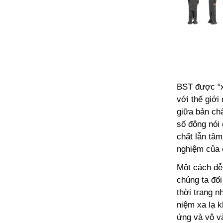
BST được “x
với thế giới
giữa bản chấ
số đông nói
chất lẫn tâm
nghiệm của 
Một cách dễ
chúng ta đối
thời trang n
niệm xa lạ 
ứng và vô và