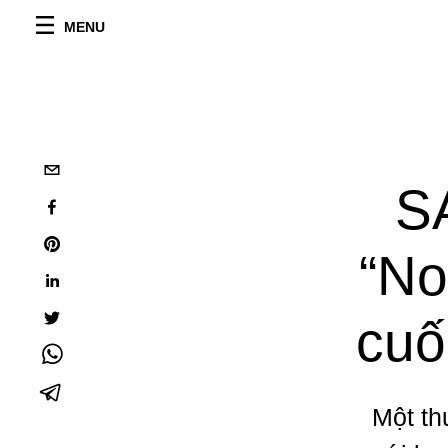
MENU
S
“No
cuố
Một th