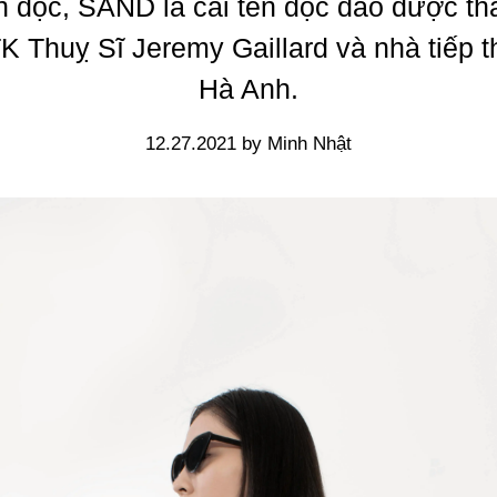
n đọc, SAND là cái tên độc đáo được th
K Thuỵ Sĩ Jeremy Gaillard và nhà tiếp th
Hà Anh.
12.27.2021 by Minh Nhật