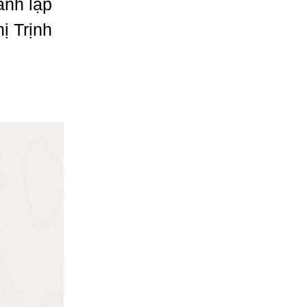
ành lập
ị Trịnh