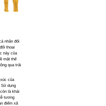
cá nhân đối
đối thoại
ực này của
ề mặt thể
ông qua trải
 xúc của
. Sử dụng
còn là khái
lễ tương
an điểm xã