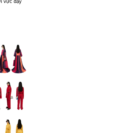
ới vực dậy