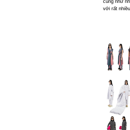
cũng như nh
với rất nhiề