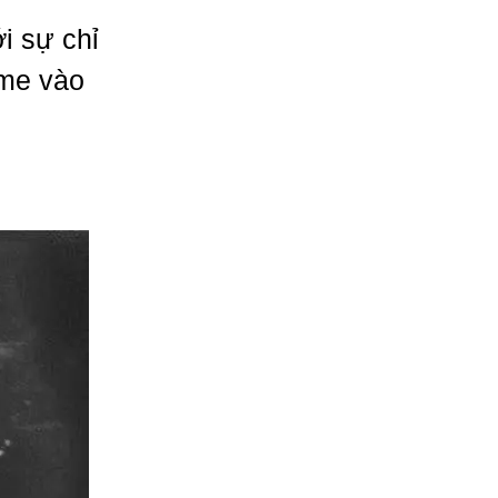
i sự chỉ
ome vào