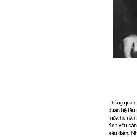
Thông qua s
quan hệ lâu
mùa hè năm 1
tình yêu dà
sâu đậm. Nh