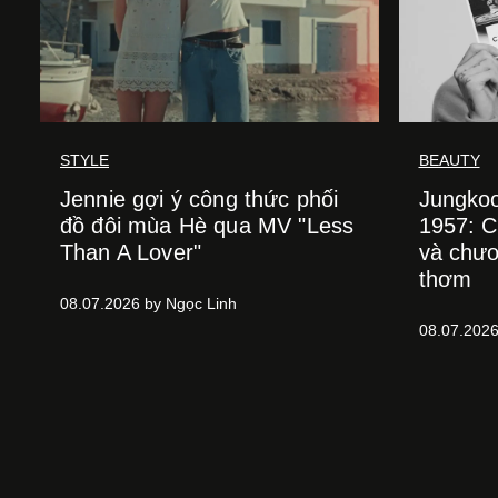
STYLE
BEAUTY
Jennie gợi ý công thức phối
Jungko
đồ đôi mùa Hè qua MV "Less
1957: C
Than A Lover"
và chư
thơm
08.07.2026 by Ngọc Linh
08.07.2026