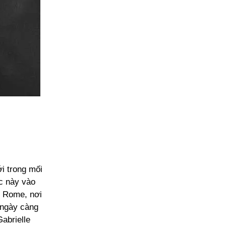
i trong mối
c này vào
ại Rome, nơi
 ngày càng
abrielle