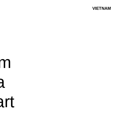
VIETNAM
ểm
a
rt