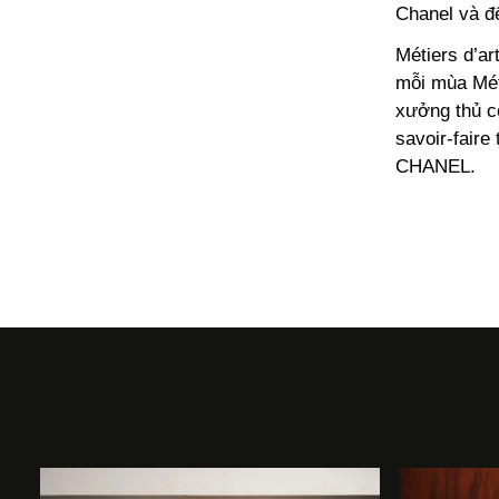
Chanel và để
Métiers d’a
mỗi mùa Mét
xưởng thủ c
savoir-faire
CHANEL.