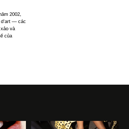
 năm 2002,
 d’art — các
 xảo và
kế của