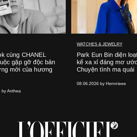
WATCHES & JEWELRY
ok cùng CHANEL
Park Eun Bin diện loạt
uộc gặp gỡ độc bản
kế xa xỉ đáng mơ ước
ơng mới của hương
Chuyện tình ma quái
08.06.2026 by Hennrieee
 by Anthea