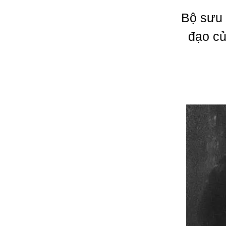
Bộ sưu 
đạo củ