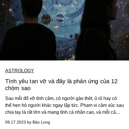
ASTROLOGY
Tình yêu tan vỡ và đây là phản ứng của 12
chòm sao
Sau mỗi đổ vỡ tình cảm, có người gào thét, ủ rũ hay có
thể hẹn hò người khác ngay lập tức. Phạm vi cảm xúc sau
chia tay là rất lớn và mang tính cá nhân cao, và mỗi cảm
xúc đều phù hợp một cách hoàn hảo với một cung hoàng
09.17.2023 by Bảo Long
đạo cụ thể.