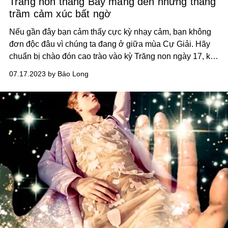
Trăng non tháng Bảy mang đến những thăng
trầm cảm xúc bất ngờ
Nếu gần đây bạn cảm thấy cực kỳ nhạy cảm, bạn không
đơn độc đâu vì chúng ta đang ở giữa mùa Cự Giải. Hãy
chuẩn bị chào đón cao trào vào kỳ Trăng non ngày 17, khi
muôn vàn sắc thái cảm xúc chực chờ vỡ òa.
07.17.2023 by Bảo Long