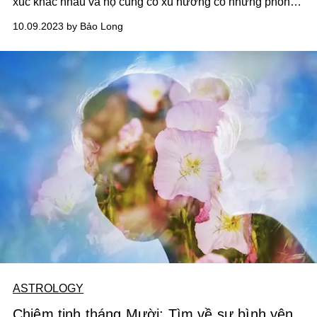
xúc khác nhau và họ cũng có xu hướng có những phong
cách gắn kết, gắn bó nhất định ảnh hưởng đến cách họ
10.09.2023 by Bảo Long
cắt đứt quan hệ tình cảm.
ASTROLOGY
Chiêm tinh tháng Mười: Tìm về sự bình yên