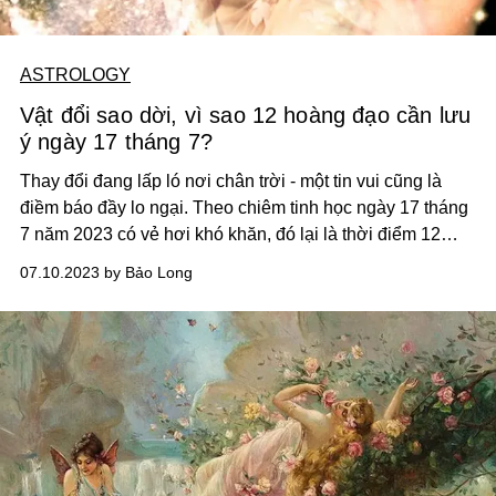
ASTROLOGY
Vật đổi sao dời, vì sao 12 hoàng đạo cần lưu
ý ngày 17 tháng 7?
Thay đổi đang lấp ló nơi chân trời - một tin vui cũng là
điềm báo đầy lo ngại. Theo chiêm tinh học ngày 17 tháng
7 năm 2023 có vẻ hơi khó khăn, đó lại là thời điểm 12
cung hoàng đạo cần sẵn sàng với một hành trình mới, tập
07.10.2023 by Bảo Long
trung vào những mục tiêu quan trọng, ưu tiên sự độc lập
cá nhân vì sự chuyển dịch của La Hầu - Kế Đô lần đầu
tiên kể từ tháng 1 năm 2022.