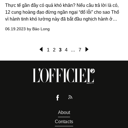
Thực tế gần đây có quá khó khăn? Nếu câu trả lời là có,
12 cung hoàng đạo đừng ngần ngại “đổ lỗi” cho sao Thổ
vì hành tinh khó lường này đã bắt đầu nghịch hành ở
Song Ngư mộng mơ.
06.19.2023 by Bảo Long
1
2
3
4
...
7
About
Contacts