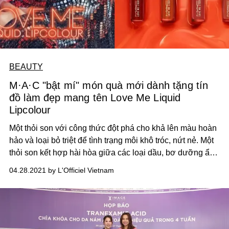
BEAUTY
M·A·C "bật mí" món quà mới dành tặng tín
đồ làm đẹp mang tên Love Me Liquid
Lipcolour
Một thỏi son với công thức đột phá cho khả lên màu hoàn
hảo và loại bỏ triệt để tình trạng môi khô tróc, nứt nẻ. Một
thỏi son kết hợp hài hòa giữa các loại dầu, bơ dưỡng ẩm
cao cấp và bảng màu sắc thời thượng đầy sống động.
04.28.2021 by L'Officiel Vietnam
Một thỏi son giúp bạn tự do thể hiện cá tính riêng với mọi
sắc thái màu yêu thích, đồng thời mang đến cảm giác
thoải mái bậc nhất tựa như không thoa son. M·A·C đã
biến thỏi son tuyệt vời này thành hiện thực như thế nào?