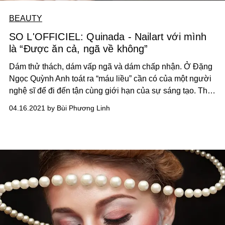
BEAUTY
SO L'OFFICIEL: Quinada - Nailart với mình
là “Được ăn cả, ngã về không”
Dám thử thách, dám vấp ngã và dám chấp nhận. Ở Đặng
Ngọc Quỳnh Anh toát ra “máu liều” cần có của một người
nghệ sĩ để đi đến tận cùng giới hạn của sự sáng tạo. Thế
nhưng, trước khi gặt hái được trái ngọt trên con đường
04.16.2021 by Bùi Phương Linh
khẳng định dấu ấn nghệ thuật cá nhân, “cái giá” của
người tiên phong vẫn là thử thách mà cô gái nhỏ Quỳnh
Anh phải nỗ lực vượt qua.