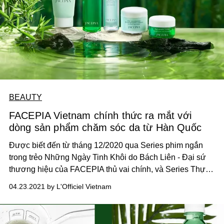
BEAUTY
FACEPIA Vietnam chính thức ra mắt với
dòng sản phẩm chăm sóc da từ Hàn Quốc
Được biết đến từ tháng 12/2020 qua Series phim ngắn
trong trẻo Những Ngày Tinh Khôi do Bách Liên - Đại sứ
thương hiệu của FACEPIA thủ vai chính, và Series Thực
Tế Hành Trình Của Hạnh Phúc, nhưng mãi đến ngày
04.23.2021 by L'Officiel Vietnam
22/04/2021 vừa qua, FACEPIA Vietnam mới chính thức ra
mắt mở ra một chương đầu tiên cho thương hiệu mỹ
phẩm đến từ Hàn Quốc này.