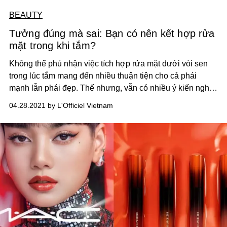
BEAUTY
Tưởng đúng mà sai: Bạn có nên kết hợp rửa
mặt trong khi tắm?
Không thể phủ nhận việc tích hợp rửa mặt dưới vòi sen
trong lúc tắm mang đến nhiều thuận tiện cho cả phái
mạnh lẫn phái đẹp. Thế nhưng, vẫn có nhiều ý kiến nghi
ngờ hiệu quả của ứng dụng này, thậm chí bạn sẽ ít nhất
04.28.2021 by L'Officiel Vietnam
một lần bắt gặp khuyến cáo “Hãy ngừng rửa mặt khi tắm."
Vậy thì, đâu là câu trả lời xác đáng nhất cho trong trường
hợp này?