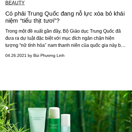
BEAUTY
Có phải Trung Quốc đang nỗ lực xóa bỏ khái
niệm “tiểu thịt tươi”?
Trong một đề xuất gần đây, Bộ Giáo dục Trung Quốc đã
đưa ra dự luật đặc biệt với mục đích ngăn chặn hiện
tượng “nữ tính hóa" nam thanh niên của quốc gia này bởi
khái niệm “tiểu thịt tươi” đang thịnh hành. Trước thông tin
04.26.2021 by Bùi Phương Linh
này, phản ứng của cư dân mạng đại lục gần như bùng nổ
với hàng loạt ý kiến trái chiều thảo luận xoay quanh động
thái trên.