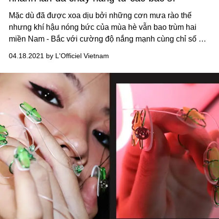
Mặc dù đã được xoa dịu bởi những cơn mưa rào thế
nhưng khí hậu nóng bức của mùa hè vẫn bao trùm hai
miền Nam - Bắc với cường độ nắng mạnh cùng chỉ số UV
cao vượt ngưỡng. Trong lúc kỳ nghỉ hè đang đến gần,
04.18.2021 by L'Officiel Vietnam
phái đẹp vẫn nên “bỏ túi" cho mình những tips hay ho để
bảo vệ và cấp cứu cho làn da nếu lỡ bị cháy nắng.