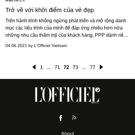
Trở về với khởi điểm của vẻ đẹp
Trên hành trình không ngừng phát triển và mở rộng danh
mục các liệu trình của mình để đáp ứng nhiều hơn nữa
những nhu cầu thẩm mỹ của khách hàng, PPP dành riêng
tháng này để cùng nhìn lại khởi đầu của tất cả - chính là
04.06.2021 by L'Officiel Vietnam
làn da. Mặc dù nay PPP đã phát triển thêm các liệu trình
chăm sóc các vùng còn lại trên gương mặt và cơ thể,
nhưng các vấn đề về da vẫn luôn là trọng tâm trị liệu tại
1
...
71
72
73
...
77
PPP. Vì vậy, hôm nay chúng ta cùng tìm hiểu sâu hơn về
tình trạng da dầu và giải đáp một số câu hỏi mà PPP
thường gặp ở clinic.
About