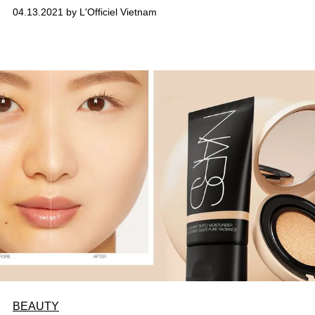
nhanh hơn hay thậm chí kem đánh răng ngoài tác dụng
04.13.2021 by L'Officiel Vietnam
chữa bỏng còn có thể giúp nốt mụn nhanh se và lên
cồi...Thế nhưng, trong bài viết này, L'OFFICIEL Vietnam
sẽ cùng các bác sĩ chứng minh cho phái đẹp thấy dùng
kem đánh răng để trị mụn là ý tưởng đáng sợ đến thế nào.
BEAUTY