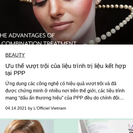
BEAUTY
Ưu thế vượt trội của liệu trình trị liệu kết hợp
tại PPP
Ứng dụng các công nghệ có hiệu quả vượt trội và đã
được chứng minh ở nhiều nơi trên thế giới, các liệu trình
mang “dấu ấn thương hiệu” của PPP đều do chính đội
ngũ bác sĩ của clinic thiết kế và lên phác đồ trị liệu. Bằng
04.14.2021 by L'Officiel Vietnam
cách thực hiện và kết hợp những liệu trình đột phá cùng
nhau theo cách riêng của mình, PPP đã có thể tạo nên
một danh mục liệu trình mang lại hiệu quả tối ưu nhất.