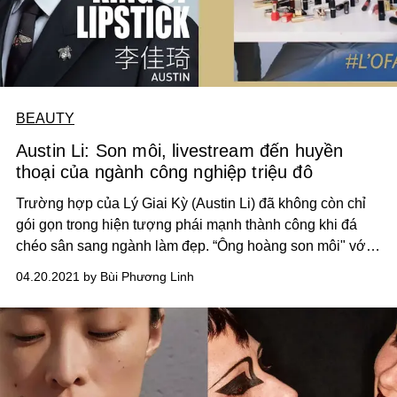
BEAUTY
Austin Li: Son môi, livestream đến huyền
thoại của ngành công nghiệp triệu đô
Trường hợp của Lý Giai Kỳ (Austin Li) đã không còn chỉ
gói gọn trong hiện tượng phái mạnh thành công khi đá
chéo sân sang ngành làm đẹp. “Ông hoàng son môi" với
thành tựu của mình đã thật sự trở thành một người tiên
04.20.2021 by Bùi Phương Linh
phong trong xu thế marketing mới của ngành làm đẹp.