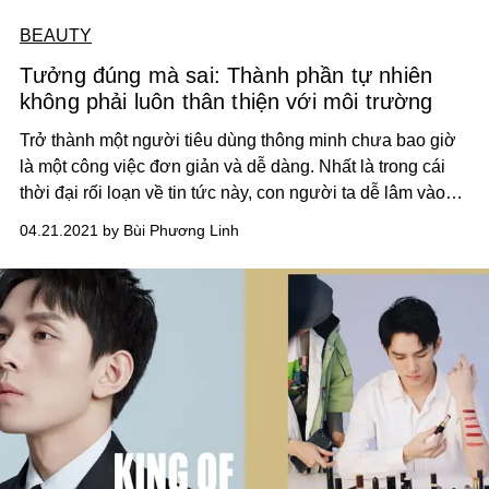
BEAUTY
Tưởng đúng mà sai: Thành phần tự nhiên
không phải luôn thân thiện với môi trường
Trở thành một người tiêu dùng thông minh chưa bao giờ
là một công việc đơn giản và dễ dàng. Nhất là trong cái
thời đại rối loạn về tin tức này, con người ta dễ lâm vào
cảnh lừa mình dối người trước các cuộc bán mua. Như
04.21.2021 by Bùi Phương Linh
với khái niệm “hoàn toàn thiên nhiên" (100% natural)
đang hết mực ăn khách trong lòng giới mỹ phẩm ngày
nay, có mấy ai thật sự ngờ được rằng đó chưa phải là bảo
chứng cho tính bền vững mà chúng ta vẫn luôn tìm kiếm.