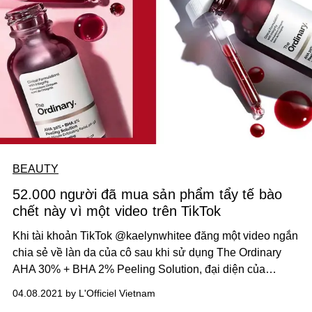
BEAUTY
52.000 người đã mua sản phẩm tẩy tế bào
chết này vì một video trên TikTok
Khi tài khoản TikTok @kaelynwhitee đăng một video ngắn
chia sẻ về làn da của cô sau khi sử dụng The Ordinary
AHA 30% + BHA 2% Peeling Solution, đại diện của
thương hiệu làm đẹp đến từ Mỹ cho biết doanh thu của
04.08.2021 by L'Officiel Vietnam
sản phẩm này bán ra hơn 52.000 đơn hàng chỉ trong vòng