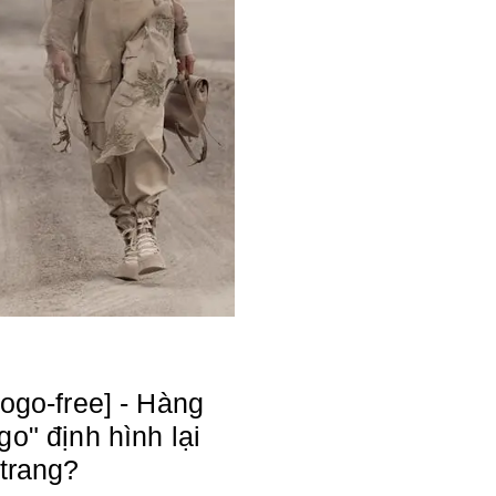
Logo-free] - Hàng
go" định hình lại
 trang?