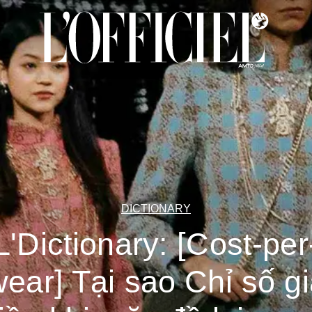
DICTIONARY
L'Dictionary: [Cost-per
ear] Tại sao Chỉ số g