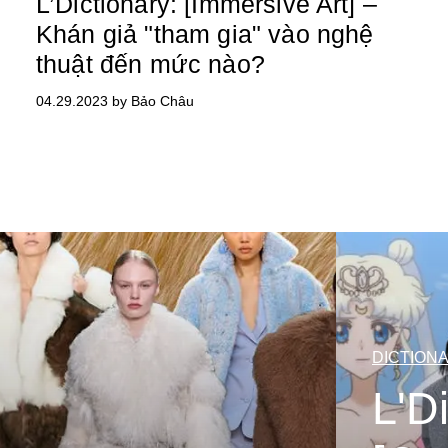
L’Dictionary: [Immersive Art] –
Khán giả "tham gia" vào nghệ
thuật đến mức nào?
04.29.2023 by Bảo Châu
DICTION
L'D