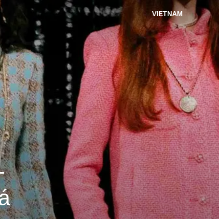
VIETNAM
-
iá