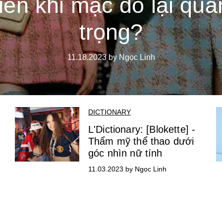
tiền khi mặc đồ lại qua
trọng?
11.18.2023 by Ngọc Linh
DICTIONARY
L'Dictionary: [Blokette] -
Thẩm mỹ thể thao dưới
góc nhìn nữ tính
11.03.2023 by Ngọc Linh