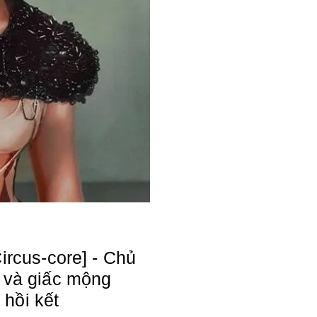
Circus-core] - Chủ
h và giấc mộng
hồi kết