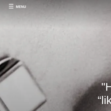
MENU
"
“l