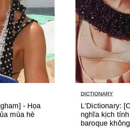
DICTIONARY
ingham] - Họa
L'Dictionary: [
 của mùa hè
nghĩa kịch tín
baroque không 