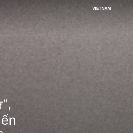
VIETNAM
”,
iển