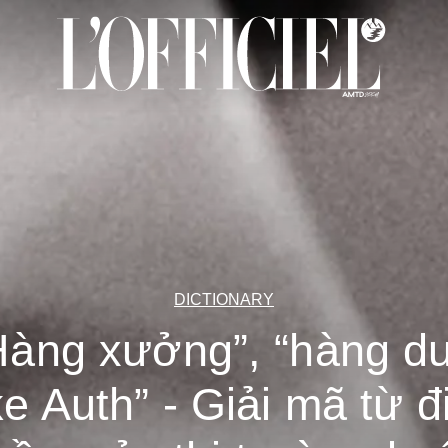
DICTIONARY
Hàng xưởng”, “hàng dư
ike Auth” - Giải mã từ đ