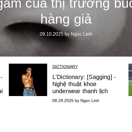
gầm của thị trường bu
hàng giả
09.10.2025 by Ngọc Linh
DICTIONARY
 -
L'Dictionary: [Sagging] -
Nghệ thuật khoe
ại
underwear thanh lịch
08.29.2025 by Ngọc Linh