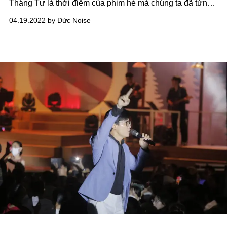
Tháng Tư là thời điểm của phim hè mà chúng ta đã từng
được "mát lòng mát dạ" bởi những tác phẩm mãn nhãn
04.19.2022 by Đức Noise
cách đây vài năm như "Fast and Furious 7", "Avengers:
Endgame", "Captain America: The Winter Soldier",... Mùa
phim Hè Hollywood thường kéo dài từ tháng 4 đến tận
tháng 7 hàng năm, và 2022 báo hiệu sẽ là cuộc hồi sinh
ngoạn mục và đầy toan tính!