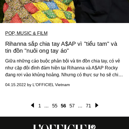
POP, MUSIC & FILM
Rihanna sắp chia tay A$AP vì "tiểu tam" và
tin đồn "nuôi ong tay áo"
Giữa những cáo buộc phản bội và tin đồn chia tay, có vẻ
như cặp đôi đình đám hiện tại Rihanna và A$AP Rocky
đang rơi vào khủng hoảng. Nhưng có thực sự họ sẽ chia
tay?
04.15.2022 by L'OFFICIEL Vietnam
1
...
55
56
57
...
71