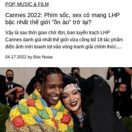
POP, MUSIC & FILM
Cannes 2022: Phim sốc, sex có mang LHP
bậc nhất thế giới "ồn ào" trở lại?
Vậy là sau thời gian chờ đợi, ban tuyển trạch LHP
Cannes danh giá nhất thế giới vừa công bố 18 tác phẩm
điện ảnh mới toanh lọt vào vòng tranh giải chính thức.
Mặc dù sở hữu rất nhiều tên tuổi đạo diễn đình đám như
04.17.2022 by Đức Noise
Park Chan-wook, David Cronenberg, James Gray, Claire
Denis,... nhưng danh sạch này lại gây thất vọng vì không
có bất kì phim Hoa ngữ nào tham gia.