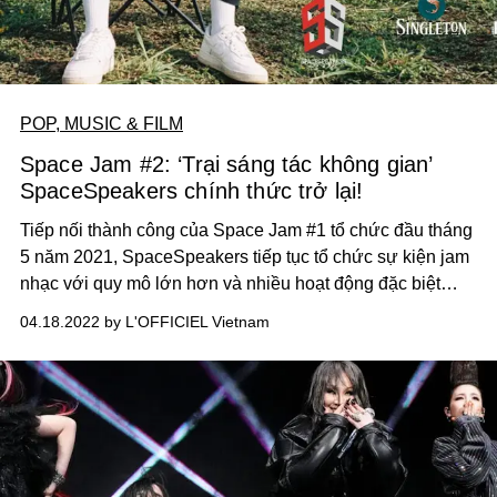
POP, MUSIC & FILM
Space Jam #2: ‘Trại sáng tác không gian’
SpaceSpeakers chính thức trở lại!
Tiếp nối thành công của Space Jam #1 tổ chức đầu tháng
5 năm 2021, SpaceSpeakers tiếp tục tổ chức sự kiện jam
nhạc với quy mô lớn hơn và nhiều hoạt động đặc biệt
chuẩn bị cho liveshow 11 năm SpaceSpeakers. Sự kiện
04.18.2022 by L'OFFICIEL Vietnam
sẽ diễn ra vào 2 ngày 18 – 19/4/2022 tại Đà Lạt.