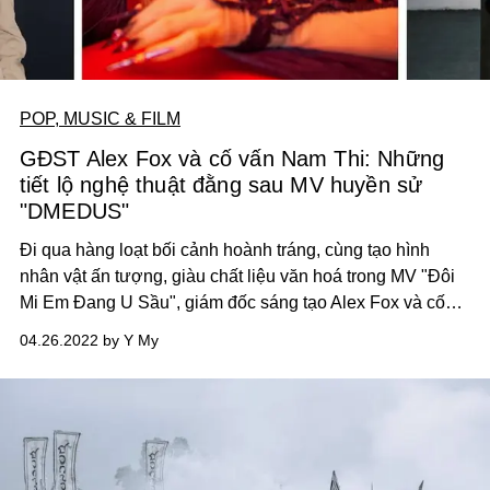
POP, MUSIC & FILM
GĐST Alex Fox và cố vấn Nam Thi: Những
tiết lộ nghệ thuật đằng sau MV huyền sử
"DMEDUS"
Đi qua hàng loạt bối cảnh hoành tráng, cùng tạo hình
nhân vật ấn tượng, giàu chất liệu văn hoá trong MV "Đôi
Mi Em Đang U Sầu", giám đốc sáng tạo Alex Fox và cố
vấn văn hoá Lê Viết Thi (Nam Thi) đã không giấu diếm gì,
04.26.2022 by Y My
"một lần kể hết" bí mật nghệ thuật đằng sau MV này.