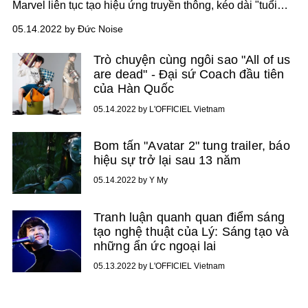
Marvel liên tục tạo hiệu ứng truyền thông, kéo dài "tuổi
thọ" ra rạp giúp tác phẩm hồi phục lại niềm tin và tình yêu
05.14.2022 by Đức Noise
của người hâm mộ dành cho nhà sản xuất. Với "Doctor
Strange 2", khán giả một lần nữa được thưởng ngoạn
Trò chuyện cùng ngôi sao "All of us
không chỉ kỹ xảo, những hình ảnh lập dị, chủ nghĩa siêu
are dead" - Đại sứ Coach đầu tiên
vũ trụ vừa mới vừa cũ, hội nhóm Illuminati... sau 6 năm
của Hàn Quốc
chờ đợi!
05.14.2022 by L'OFFICIEL Vietnam
Bom tấn "Avatar 2" tung trailer, báo
hiệu sự trở lại sau 13 năm
05.14.2022 by Y My
Tranh luận quanh quan điểm sáng
tạo nghệ thuật của Lý: Sáng tạo và
những ẩn ức ngoại lai
05.13.2022 by L'OFFICIEL Vietnam