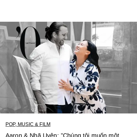
Wowy, Noo Phước Thịnh, Hoàng Thuỳ Linh, Minh Hằng,
Gil Lê, Hoa hậu Mai Phương Thuý, Khả Ngân.
POP, MUSIC & FILM
Aaron & Nhã Uyên: "Chúng tôi muốn một