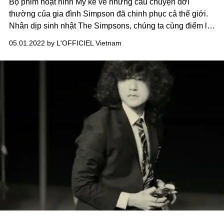
Bộ phim hoạt hình Mỹ kể về những câu chuyện đời
thường của gia đình Simpson đã chinh phục cả thế giới.
Nhân dịp sinh nhật The Simpsons, chúng ta cùng điểm lại
những khoảnh khắc thời trang nhất trong phim, với dàn
05.01.2022 by L'OFFICIEL Vietnam
"cameo" đình đám như Lady Gaga, Elton John, Justin và
Hailey Bieber, chuyến thăm Prada Marfa và tập phim hợp
tác với Balenciaga.