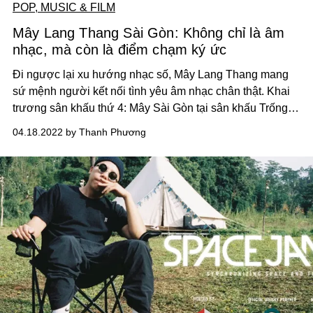
POP, MUSIC & FILM
Mây Lang Thang Sài Gòn: Không chỉ là âm
nhạc, mà còn là điểm chạm ký ức
Đi ngược lại xu hướng nhạc số, Mây Lang Thang mang
sứ mệnh người kết nối tình yêu âm nhạc chân thật. Khai
trương sân khấu thứ 4: Mây Sài Gòn tại sân khấu Trống
Đồng, một ký ức không thể quên của đời sống đô thành
04.18.2022 by Thanh Phương
ngày trước.