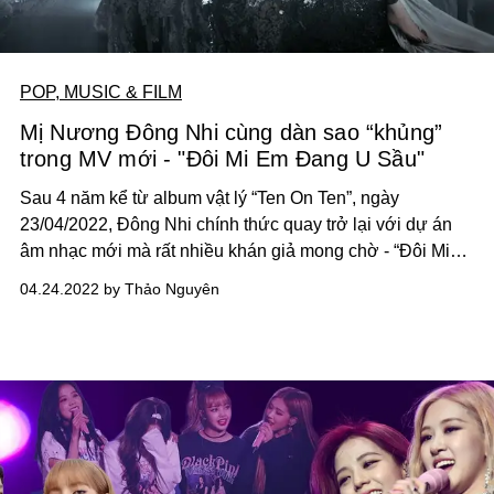
POP, MUSIC & FILM
Mị Nương Đông Nhi cùng dàn sao “khủng”
trong MV mới - "Đôi Mi Em Đang U Sầu"
Sau 4 năm kể từ album vật lý “Ten On Ten”, ngày
23/04/2022, Đông Nhi chính thức quay trở lại với dự án
âm nhạc mới mà rất nhiều khán giả mong chờ - “Đôi Mi
Em Đang U Sầu”. Đây là dự án âm nhạc dã sử với quy
04.24.2022 by Thảo Nguyên
mô chưa từng có trước đây và thời gian thực hiện dài
nhất trong sự nghiệp 14 năm của Đông Nhi.