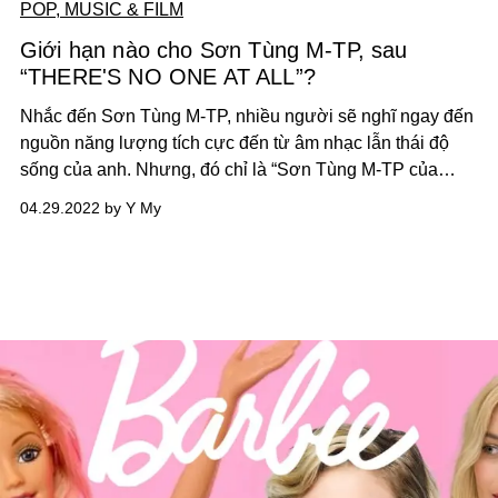
POP, MUSIC & FILM
Giới hạn nào cho Sơn Tùng M-TP, sau
“THERE'S NO ONE AT ALL”?
Nhắc đến Sơn Tùng M-TP, nhiều người sẽ nghĩ ngay đến
nguồn năng lượng tích cực đến từ âm nhạc lẫn thái độ
sống của anh. Nhưng, đó chỉ là “Sơn Tùng M-TP của
ngày hôm qua", kể từ khi anh chọn một hướng đi ảm đạm,
04.29.2022 by Y My
không lối thoát trong MV mới “THERE'S NO ONE AT
ALL”.