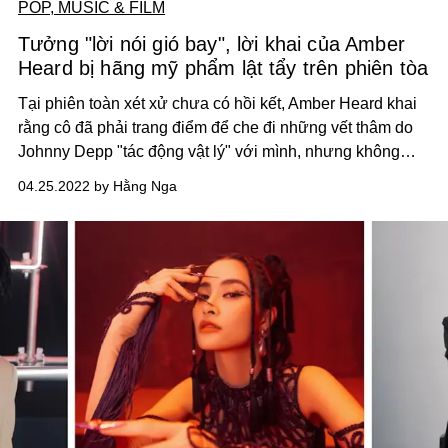
POP, MUSIC & FILM
Tưởng "lời nói gió bay", lời khai của Amber
Heard bị hãng mỹ phẩm lật tẩy trên phiên tòa
Tại phiên toàn xét xử chưa có hồi kết, Amber Heard khai
rằng cô đã phải trang điểm để che đi những vết thâm do
Johnny Depp "tác động vật lý" với mình, nhưng không
may, h
ãng mỹ phẩm Milani Cosmetics cho rằng lời khai
04.25.2022 by Hằng Nga
của nữ diễn viên về việc bị bạo hành có chi tiết không
đúng sự thật.