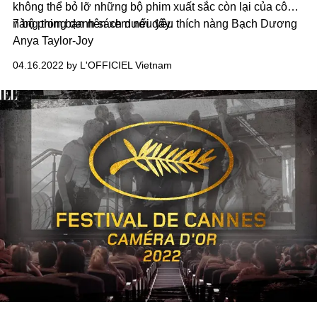
không thể bỏ lỡ những bộ phim xuất sắc còn lại của cô
nàng trong danh sách dưới đây.
7 bộ phim bạn nên xem nếu yêu thích nàng Bạch Dương
Anya Taylor-Joy
04.16.2022 by L'OFFICIEL Vietnam