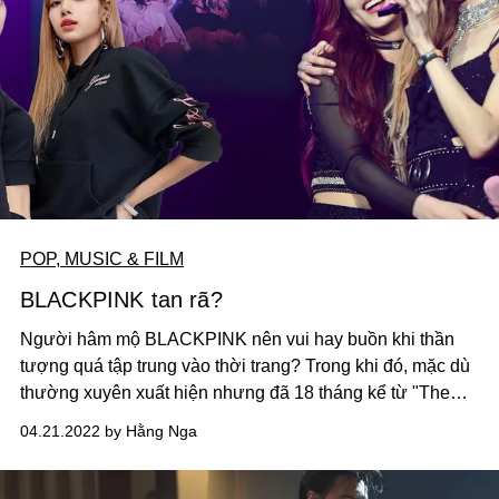
POP, MUSIC & FILM
BLACKPINK tan rã?
Người hâm mộ BLACKPINK nên vui hay buồn khi thần
tượng quá tập trung vào thời trang? Trong khi đó, mặc dù
thường xuyên xuất hiện nhưng đã 18 tháng kể từ "The
Album", BLACKPINK vẫn tiếp tục khiến fan “khóc ròng” vì
04.21.2022 by Hằng Nga
chưa ra mắt sản phẩm âm nhạc mới.