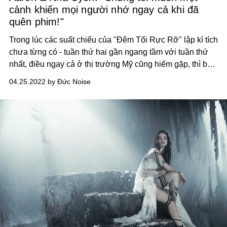
cảnh khiến mọi người nhớ ngay cả khi đã
quên phim!"
Trong lúc các suất chiếu của "Đêm Tối Rực Rỡ" lập kì tích
chưa từng có - tuần thứ hai gần ngang tầm với tuần thứ
nhất, điều ngay cả ở thị trường Mỹ cũng hiếm gặp, thì bản
thân Aaron Toronto và Nhã Uyên - cặp đôi đạo diễn và
04.25.2022 by Đức Noise
đồng biên kịch gây chú ý nhất ở thời điểm này, đã nung
nấu ý định "tươi sáng hơn" cho đứa con tinh thần thứ hai.
Mọi thứ vẫn còn trong vòng bí mật, nhưng sau bộ phim
đang tạo được dư luận này, khán giả và người trong nghề
bắt đầu kỳ vọng vào chỗ đứng riêng cho phim độc lập tại
Việt Nam.