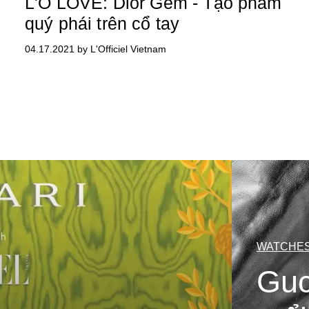
L'O LOVE: Dior Gem - Tạo phẩm
quý phái trên cổ tay
04.17.2021 by L'Officiel Vietnam
WATCHES
Guc