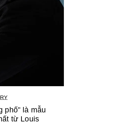
LRY
g phố" là mẫu
ất từ Louis