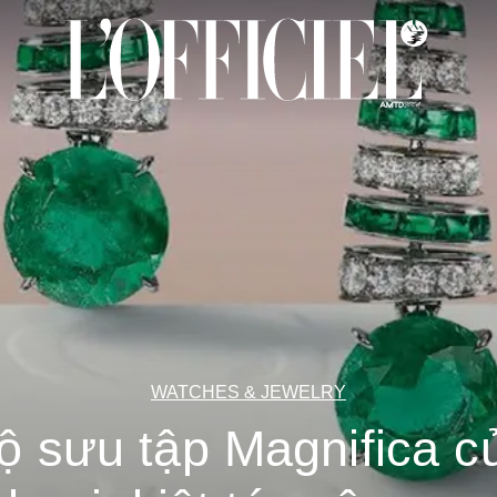
WATCHES & JEWELRY
ộ sưu tập Magnifica c