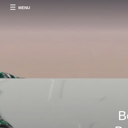
MENU
B