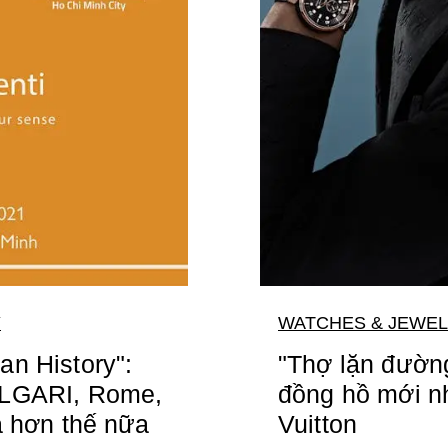
Y
WATCHES & JEWE
n History":
"Thợ lặn đườn
VLGARI, Rome,
đồng hồ mới nh
à hơn thế nữa
Vuitton