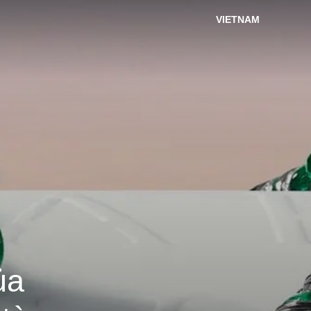
VIETNAM
ủa