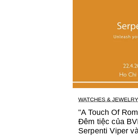
WATCHES & JEWELR
"A Touch Of Roma
Đêm tiệc của B
Serpenti Viper v