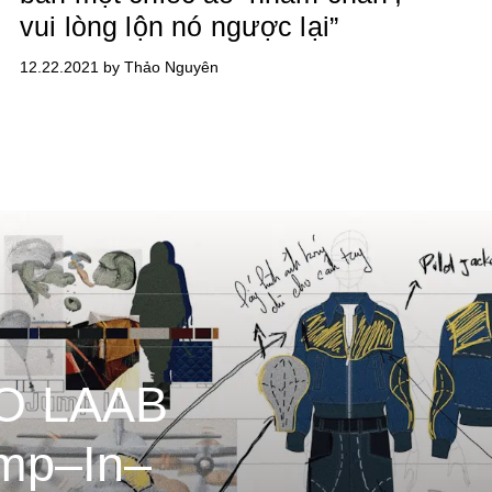
vui lòng lộn nó ngược lại”
12.22.2021 by Thảo Nguyên
O LAAB
mp–In–