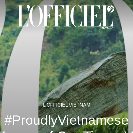
L'OFFICIEL VIETNAM
#ProudlyVietnamese