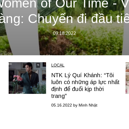
omen of Our Time - 
àng: Chuyến đi đầu ti
09.18.2022
LOCAL
NTK Lý Quí Khánh: “Tôi
luôn có những áp lực nhất
định để đuổi kịp thời
trang”
05.16.2022 by Minh Nhật