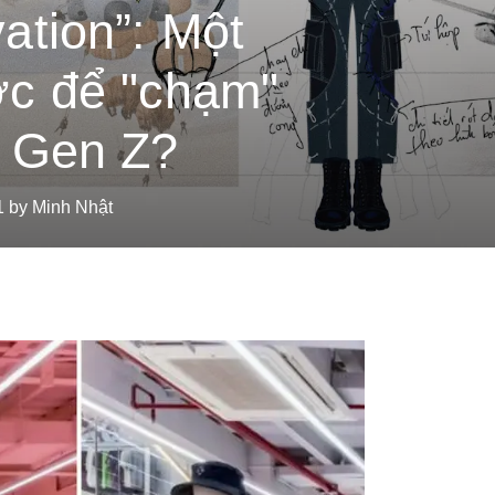
ation”: Một
c để "chạm"
 Gen Z?
1 by Minh Nhật