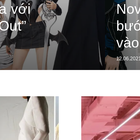
a với
Nov
-Out”
bướ
vào
12.06.202