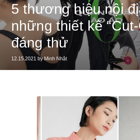
5 thương hiệu nội đị
những thiết kế “Cut
đáng thử
12.15.2021 by Minh Nhật