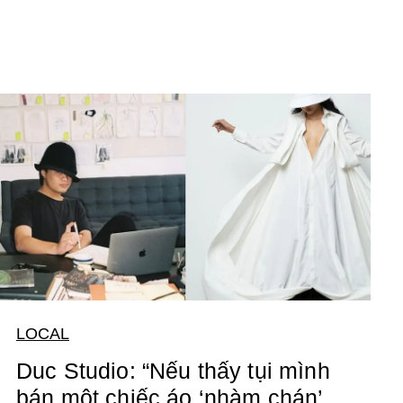
LOCAL
Duc Studio: “Nếu thấy tụi mình
bán một chiếc áo ‘nhàm chán’,