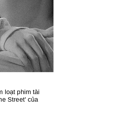
 loạt phim tài
he Street’ của