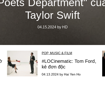
Poets Department" củ
Taylor Swift
04.15.2024 by HD
POP, MUSIC & FILM
ở
#LOCinematic: Tom Ford,
kẻ đơn độc
04.13.2024 by Hai Yen Ho