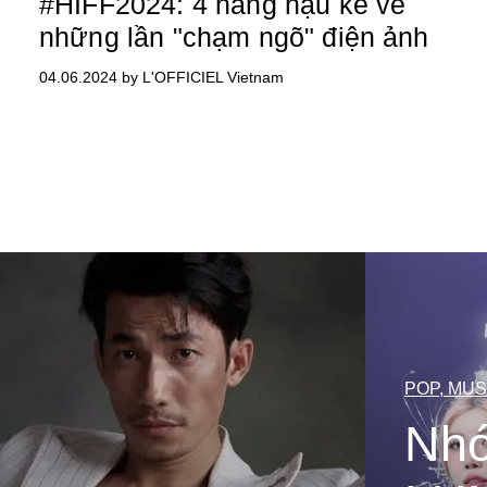
#HIFF2024: 4 nàng hậu kể về
những lần "chạm ngõ" điện ảnh
04.06.2024 by L'OFFICIEL Vietnam
POP, MUS
Nh