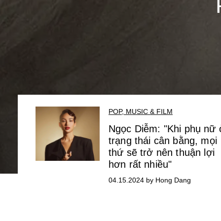
POP, MUSIC & FILM
Ngọc Diễm: "Khi phụ nữ 
trạng thái cân bằng, mọi
thứ sẽ trở nên thuận lợi
hơn rất nhiều"
04.15.2024 by Hong Dang