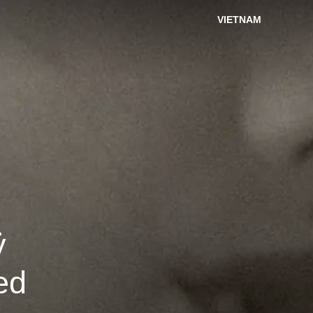
VIETNAM
ỷ
ed