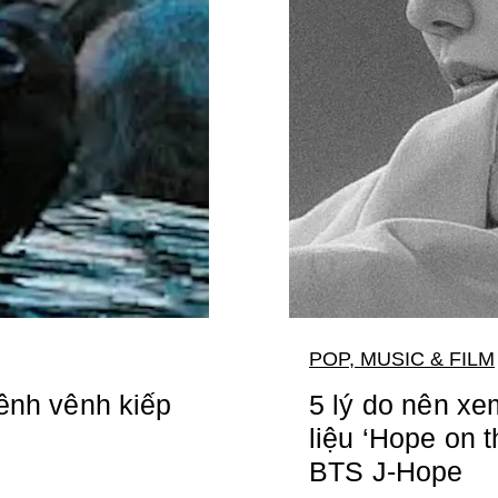
POP, MUSIC & FILM
ênh vênh kiếp
5 lý do nên xem
liệu ‘Hope on t
BTS J-Hope