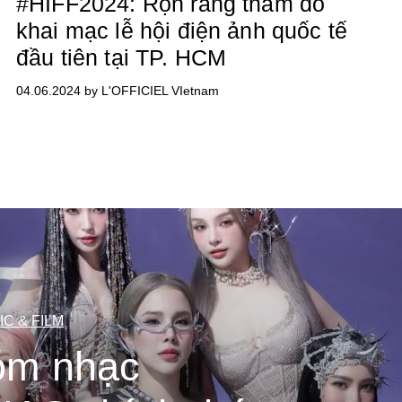
#HIFF2024: Rộn ràng thảm đỏ
khai mạc lễ hội điện ảnh quốc tế
đầu tiên tại TP. HCM
04.06.2024 by L'OFFICIEL VIetnam
IC & FILM
óm nhạc