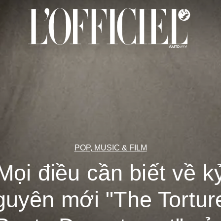
POP, MUSIC & FILM
Mọi điều cần biết về k
guyên mới "The Tortur