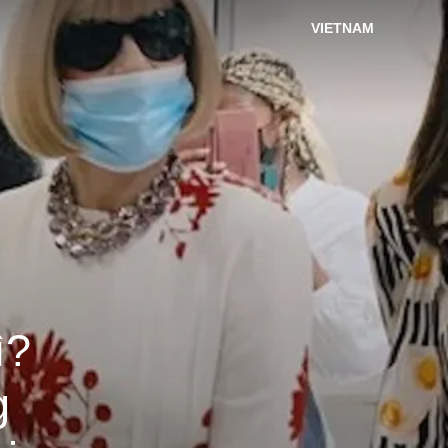
VIETNAM
ì?
g