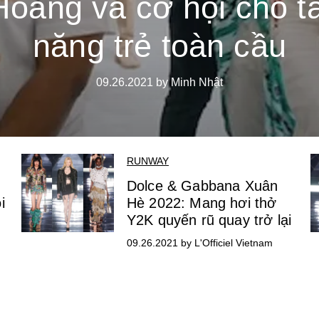
Hoàng và cơ hội cho tà
năng trẻ toàn cầu
09.26.2021 by Minh Nhật
RUNWAY
Dolce & Gabbana Xuân
i
Hè 2022: Mang hơi thở
Y2K quyến rũ quay trở lại
09.26.2021 by L'Officiel Vietnam