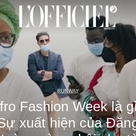
RUNWAY
fro Fashion Week là g
Sự xuất hiện của Đăn