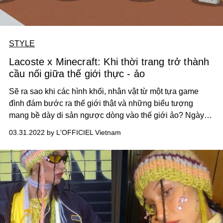
STYLE
Lacoste x Minecraft: Khi thời trang trở thành
cầu nối giữa thế giới thực - ảo
Sẽ ra sao khi các hình khối, nhân vật từ một tựa game
đình đám bước ra thế giới thật và những biểu tượng
mang bề dày di sản ngược dòng vào thế giới ảo? Ngày
nay, với sự “tinh quái” ấn tượng từ những bộ óc sáng tạo
03.31.2022 by L'OFFICIEL Vietnam
hàng đầu - không gì là không thể. Dịp Xuân Hè 2022 này,
mời bạn bước qua ranh giới thực - ảo với cái bắt tay giữa
hai thương hiệu huyền thoại Lacoste x Minecraft.