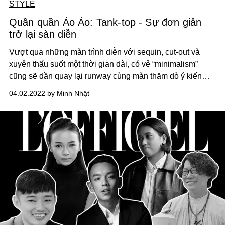
STYLE
Quần quần Áo Áo: Tank-top - Sự đơn giản
trở lại sàn diễn
Vượt qua những màn trình diễn với sequin, cut-out và
xuyên thấu suốt một thời gian dài, có vẻ “minimalism”
cũng sẽ dần quay lại runway cùng màn thăm dò ý kiến
của một loạt các thương hiệu lớn và sự xuất hiện của
04.02.2022 by Minh Nhật
chiếc tank-top, một item không thể đơn giản hơn.