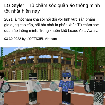
LG Styler - Tủ chăm sóc quần áo thông minh
tốt nhất hiện nay
2021 là một năm khá sôi nổi đối với lĩnh vực sản phẩm
gia dụng cao cấp, nổi bật nhất là phân khúc Tủ chăm sóc
quần áo thông minh. Trong khuôn khổ Luxuo Asia Awards,
giải thưởng thường niên vinh danh tinh hoa ngành công
03.30.2022 by L'OFFICIEL Vietnam
nghiệp xa xỉ, ban tổ chức đã chọn ra sản phẩm ấn tượng
nhất để đồng hành cùng cuộc sống hiện đại của bạn.