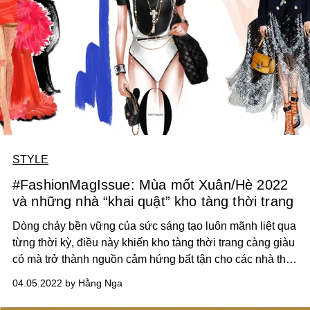
STYLE
#FashionMagIssue: Mùa mốt Xuân/Hè 2022
và những nhà “khai quật” kho tàng thời trang
Dòng chảy bền vững của sức sáng tạo luôn mãnh liệt qua
từng thời kỳ, điều này khiến kho tàng thời trang càng giàu
có mà trở thành nguồn cảm hứng bất tận cho các nhà thiết
kế. Nếu năm 2021 tất cả những gì chúng ta nói đến là Y2k
04.05.2022 by Hằng Nga
và sức ngược dòng đầy bùng nổ của nó thì phong cách
thập niên 1960, các gam màu rực rỡ “‘lên ngôi”, áo khoác