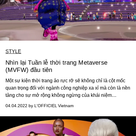
STYLE
Nhìn lại Tuần lễ thời trang Metaverse
(MVFW) đầu tiên
Một sự kiện thời trang
ảo
rực rỡ
sẽ
không chỉ là cột mốc
quan trọng đối với ngành công nghiệp xa
xỉ
mà còn là nền
tảng cho
sự mở rộng không ngừng của
khái niệm
metaverse – thứ sẽ
sớm trở
nên phổ biến trong tương lai
04.04.2022 by L'OFFICIEL Vietnam
của bất kì ngành nghề nào.