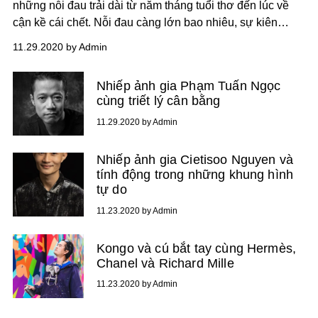
những nỗi đau trải dài từ năm tháng tuổi thơ đến lúc về
cận kề cái chết. Nỗi đau càng lớn bao nhiêu, sự kiên
cường của người đàn bà Mexico này càng mạnh bấy
11.29.2020 by Admin
nhiêu. Hội họa của Frida mang âm hưởng bi thương,
nhưng chính âm hưởng ấy lại toát lên sức mạnh nội tại
Nhiếp ảnh gia Phạm Tuấn Ngọc
khó ai sánh bằng.
cùng triết lý cân bằng
11.29.2020 by Admin
Nhiếp ảnh gia Cietisoo Nguyen và
tính động trong những khung hình
tự do
11.23.2020 by Admin
Kongo và cú bắt tay cùng Hermès,
Chanel và Richard Mille
11.23.2020 by Admin